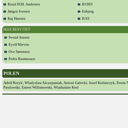
Knud H.M. Andersen
B1903
Jørgen Iversen
Esbjerg
Kaj Hansen
B.93
IKKE BENYTTET
Svend Jensen
Eyolf Kleven
Ove Sørensen
Peder Rasmussen
POLEN
Adolf Krzyk; Wladyslaw Szczepaniak, Antoni Galecki, Jozef Kotlarczyk, Erwin 
Pawlowski, Ernest Willimowski, Wladuslaw Krol