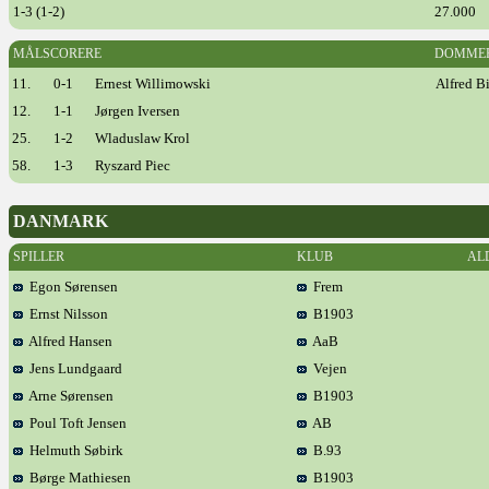
1-3 (1-2)
27.000
MÅLSCORERE
DOMME
11.
0-1
Ernest Willimowski
Alfred B
12.
1-1
Jørgen Iversen
25.
1-2
Wladuslaw Krol
58.
1-3
Ryszard Piec
DANMARK
SPILLER
KLUB
AL
Egon Sørensen
Frem
Ernst Nilsson
B1903
Alfred Hansen
AaB
Jens Lundgaard
Vejen
Arne Sørensen
B1903
Poul Toft Jensen
AB
Helmuth Søbirk
B.93
Børge Mathiesen
B1903