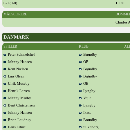
0-0 (0-0)
1.530
MÅLSCORERE
DOMME
Charles 
DANMARK
SPILLER
KLUB
AL
Peter Schmeichel
Brøndby
Johnny Hansen
OB
Kent Nielsen
Brøndby
Lars Olsen
Brøndby
Ulrik Moseby
OB
Henrik Larsen
Lyngby
Johnny Mølby
Vejle
Bent Christensen
Lyngby
Johnny Hansen
Ikast
Brian Laudrup
Brøndby
Hans Erfurt
Silkeborg