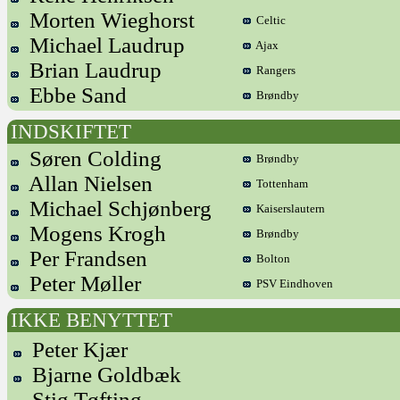
Morten Wieghorst
Celtic
Michael Laudrup
Ajax
Brian Laudrup
Rangers
Ebbe Sand
Brøndby
INDSKIFTET
Søren Colding
Brøndby
Allan Nielsen
Tottenham
Michael Schjønberg
Kaiserslautern
Mogens Krogh
Brøndby
Per Frandsen
Bolton
Peter Møller
PSV Eindhoven
IKKE BENYTTET
Peter Kjær
Bjarne Goldbæk
Stig Tøfting