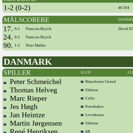
1-2 (0-2)
40.564
MÅLSCORERE
DOMME
17.
0-1
Francois Biyick
David El
24.
0-2
Francois Biyick
90.
1-2
Peter Møller
DANMARK
SPILLER
KLUB
AL
Peter Schmeichel
Manchester United
Thomas Helveg
Udinese
Marc Rieper
Celtic
Jes Høgh
Fenerbahce
Jan Heintze
Leverkusen
Martin Jørgensen
Udinese
René Henriksen
AB