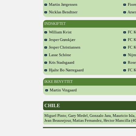
Martin Jørgensen
Fiore
Nicklas Bendtner
Arsen
INDSKIFTET
William Kvist
FC K
Jesper Grønkjær
FC K
Jesper Christiansen
FC K
Lasse Schöne
Nijm
Kris Stadsgaard
Rose
Hjalte Bo Nørregaard
FC K
IKKE BENYTTET
Martin Vingaard
CHILE
Miguel Pinto; Gary Medel, Gonzalo Jara, Mauricio Isla,
Jean Beausejour, Matias Fernandez, Hector Mancilla (40