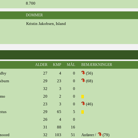
8.700
DOMMER
Kristin Jakobsen, Island
ALDER
KMP
MÅL
BEMÆRKNINGER
dby
27
4
0
(56)
kburn
29
23
0
(68)
32
3
0
rmo
20
2
0
23
3
0
(46)
ntus
29
65
5
26
4
0
31
88
16
noord
32
103
51
Anfører /
(79)