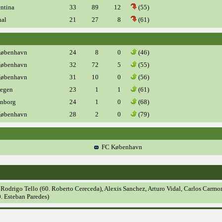
ntina
33
89
12
(55)
al
21
27
8
(61)
øbenhavn
24
8
0
(46)
øbenhavn
32
72
5
(55)
øbenhavn
31
10
0
(56)
egen
23
1
1
(61)
nborg
24
1
0
(68)
øbenhavn
28
2
0
(79)
FC København
 Rodrigo Tello (60. Roberto Cereceda), Alexis Sanchez, Arturo Vidal, Carlos Carmo
. Esteban Paredes)