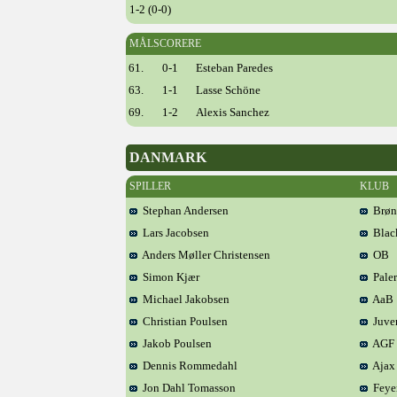
1-2 (0-0)
MÅLSCORERE
61.
0-1
Esteban Paredes
63.
1-1
Lasse Schöne
69.
1-2
Alexis Sanchez
DANMARK
SPILLER
KLUB
Stephan Andersen
Brøn
Lars Jacobsen
Blac
Anders Møller Christensen
OB
Simon Kjær
Pale
Michael Jakobsen
AaB
Christian Poulsen
Juve
Jakob Poulsen
AGF
Dennis Rommedahl
Ajax
Jon Dahl Tomasson
Feye