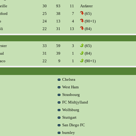
ille
30
93
11
Anfører
ford
25
38
7
(65)
o
24
13
4
(90+1)
li
22
31
13
(84)
ster
33
59
3
(65)
al
31
39
1
(84)
aco
22
9
1
(90+1)
Chelsea
West Ham
Strasbourg
FC Midtjylland
Wolfsburg
Stuttgart
San Diego FC
burnley