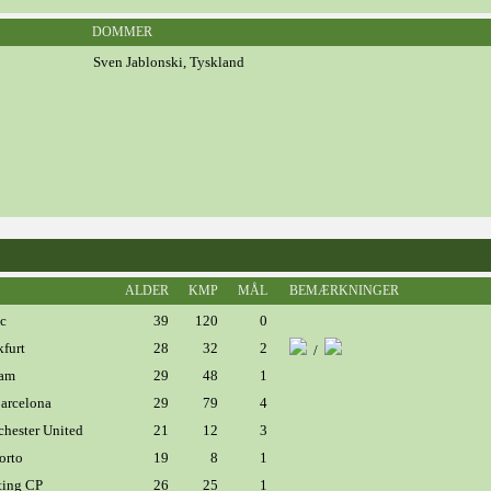
DOMMER
Sven Jablonski, Tyskland
ALDER
KMP
MÅL
BEMÆRKNINGER
c
39
120
0
furt
28
32
2
/
am
29
48
1
arcelona
29
79
4
ester United
21
12
3
orto
19
8
1
ing CP
26
25
1