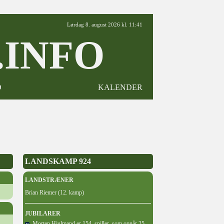
Lørdag 8. august 2026 kl. 11:41
INFO
D
KALENDER
LANDSKAMP 924
LANDSTRÆNER
Brian Riemer (12. kamp)
JUBILARER
Morten Hjulmand er 154. spiller, som opnår 25