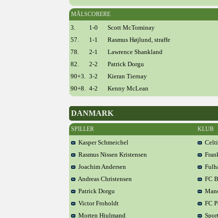
MÅLSCORERE
3.
1-0
Scott McTominay
57.
1-1
Rasmus Højlund, straffe
78.
2-1
Lawrence Shankland
82.
2-2
Patrick Dorgu
90+3.
3-2
Kieran Tiernay
90+8.
4-2
Kenny McLean
DANMARK
SPILLER
KLUB
Kasper Schmeichel
Celti
Rasmus Nissen Kristensen
Frank
Joachim Andersen
Fulh
Andreas Christensen
FC B
Patrick Dorgu
Manch
Victor Froholdt
FC P
Morten Hjulmand
Sport