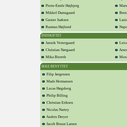
Pierre-Emile Højbjerg
Marse
Mikkel Damsgaard
Brent
Gustav Isaksen
Lazi
Rasmus Højlund
Napo
INDSKIFTET
Jannik Vestergaard
Leice
Christian Nørgaard
Arsen
Mika Biereth
Mon
IKKE BENYTTET
Filip Jørgensen
Mads Hermansen
Lucas Høgsberg
Philip Billing
Christian Eriksen
Nicolas Nartey
Anders Dreyer
Jacob Bruun Larsen