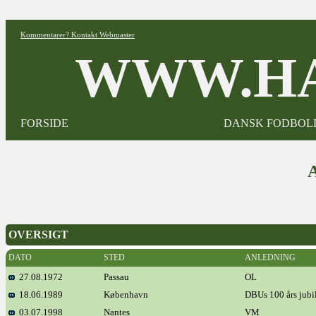
Kommentarer? Kontakt Webmaster
WWW.HA
FORSIDE
DANSK FODBOL
OVERSIGT
DATO
STED
ANLEDNING
27.08.1972
Passau
OL
18.06.1989
København
DBUs 100 års jub
03.07.1998
Nantes
VM