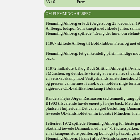
33 / 0
Frem
OM FLEMMING AHLBERG
Flemming Ahlberg er født i Jægersborg 23. december 1946
Ahlbergs, fodspor. Som knægt medvirkede junior, sammen
Flemming Ahlberg spillede ”Dreng der hører om elefan
I 1967 skiftede Ahlberg til Boldklubben Frem, og året 
Flemming Ahlberg, let genkendelig på sin mandige mousta
back.
I 1972 indkaldte UK og Rudi Strittich Ahlberg til A-lan
i München, og det skulle vise sig at være en ret så vansk
en venskabskamp mod Vesttysklands amatørlandshold 18. 
og pressen var nærmest i chok over holdets ringe forfa
afgørende OL-kvalifikationskamp i Bukarest.
Randers Frejas Jørgen Rasmussen sad temmelig tungt på
B1903 tilsvarende havde eneret på højre back. Men da si
pladsen i højresiden. Det var en god beslutning. Danmar
leverede OL-landsholdet en fin indsats i München. Flem
I efteråret 1972 spillede Flemming Ahlberg for første ga
Skotland tævede Danmark med hele 4-1 i Idrætsparken, 
en af kampens store profiler, og kom også på scoringsli
Flemming Ahlberg. I hans i alt 33 A-landskampe svigtede 