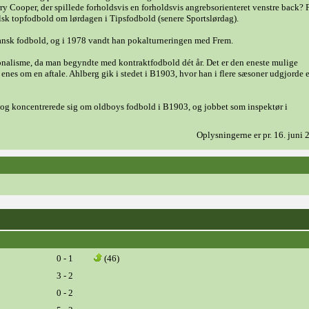
 Cooper, der spillede forholdsvis en forholdsvis angrebsorienteret venstre back? 
elsk topfodbold om lørdagen i Tipsfodbold (senere Sportslørdag).
 dansk fodbold, og i 1978 vandt han pokalturneringen med Frem.
ionalisme, da man begyndte med kontraktfodbold dét år. Det er den eneste mulige
nes om en aftale. Ahlberg gik i stedet i B1903, hvor han i flere sæsoner udgjorde e
og koncentrerede sig om oldboys fodbold i B1903, og jobbet som inspektør i
Oplysningerne er pr. 16. juni
0 - 1
(46)
3 - 2
0 - 2