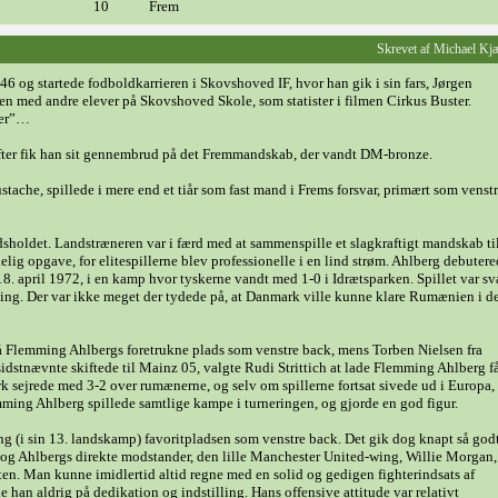
10
Frem
Skrevet af Michael Kj
 og startede fodboldkarrieren i Skovshoved IF, hvor han gik i sin fars, Jørgen
 med andre elever på Skovshoved Skole, som statister i filmen Cirkus Buster.
ter”…
efter fik han sit gennembrud på det Fremmandskab, der vandt DM-bronze.
che, spillede i mere end et tiår som fast mand i Frems forsvar, primært som venst
dsholdet. Landstræneren var i færd med at sammenspille et slagkraftigt mandskab t
elig opgave, for elitespillerne blev professionelle i en lind strøm. Ahlberg debutere
april 1972, i en kamp hvor tyskerne vandt med 1-0 i Idrætsparken. Spillet var sv
tning. Der var ikke meget der tydede på, at Danmark ville kunne klare Rumænien i d
 Flemming Ahlbergs foretrukne plads som venstre back, mens Torben Nielsen fra
dstnævnte skiftede til Mainz 05, valgte Rudi Strittich at lade Flemming Ahlberg f
k sejrede med 3-2 over rumænerne, og selv om spillerne fortsat sivede ud i Europa,
ming Ahlberg spillede samtlige kampe i turneringen, og gjorde en god figur.
ng (i sin 13. landskamp) favoritpladsen som venstre back. Det gik dog knapt så godt
og Ahlbergs direkte modstander, den lille Manchester United-wing, Willie Morgan,
sten. Man kunne imidlertid altid regne med en solid og gedigen fighterindsats af
han aldrig på dedikation og indstilling. Hans offensive attitude var relativt