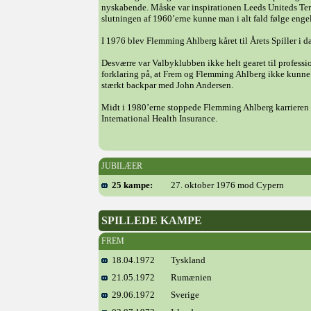
nyskabende. Måske var inspirationen Leeds Uniteds Terry
slutningen af 1960’erne kunne man i alt fald følge eng
I 1976 blev Flemming Ahlberg kåret til Årets Spiller i
Desværre var Valbyklubben ikke helt gearet til profess
forklaring på, at Frem og Flemming Ahlberg ikke kunne e
stærkt backpar med John Andersen.
Midt i 1980’erne stoppede Flemming Ahlberg karrieren 
International Health Insurance.
JUBILÆER
25 kampe:
27. oktober 1976 mod Cypern
SPILLEDE KAMPE
FREM
18.04.1972
Tyskland
21.05.1972
Rumænien
29.06.1972
Sverige