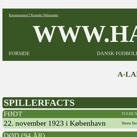
Kommentarer? Kontakt Webmaster
WWW.HA
FORSIDE
DANSK FODBOL
A-L
SPILLERFACTS
FØDT
FULDE 
22. november 1923 i København
Steen St
DØD (94 ÅR)