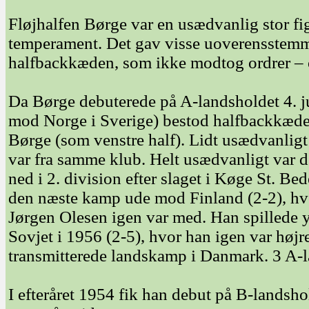
Fløjhalfen Børge var en usædvanlig stor fig
temperament. Det gav visse uoverensstemme
halfbackkæden, som ikke modtog ordrer – og
Da Børge debuterede på A-landsholdet 4. ju
mod Norge i Sverige) bestod halfbackkæde
Børge (som venstre half). Lidt usædvanligt
var fra samme klub. Helt usædvanligt var d
ned i 2. division efter slaget i Køge St. Be
den næste kamp ude mod Finland (2-2), hvor
Jørgen Olesen igen var med. Han spillede 
Sovjet i 1956 (2-5), hvor han igen var højre
transmitterede landskamp i Danmark. 3 A-
I efteråret 1954 fik han debut på B-landshol