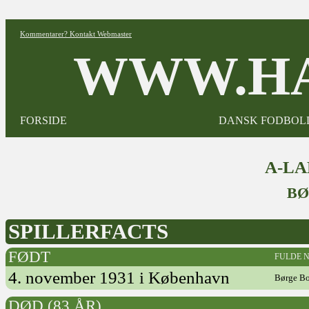
Kommentarer? Kontakt Webmaster
WWW.HA
FORSIDE
DANSK FODBOL
A-L
BØ
SPILLERFACTS
FØDT
FULDE 
4. november 1931 i København
Børge B
DØD (83 ÅR)