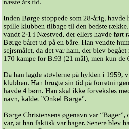
næste års tid.
Inden Børge stoppede som 28-årig, havde h
spille klubben tilbage til den bedste række
vandt 2-1 i Næstved, der ellers havde ført
Børge båret ud på en båre. Han vendte hump
sejrsmålet, da det var ham, der blev begået 
170 kampe for B.93 (21 mål), men kun de 69
Da han lagde støvlerne på hylden i 1959, v
klubben. Han brugte sin tid på forretningen
havde 4 børn. Han skal ikke forveksles m
navn, kaldet ”Onkel Børge”.
Børge Christensens øgenavn var “Bager”, o
var, at han faktisk var bager. Senere ble