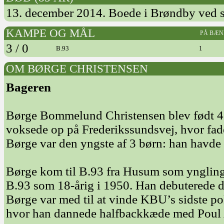
13. december 2014. Boede i Brøndby ved 
KAMPE OG MÅL
PÅ BÆN
3 / 0
B.93
1
OM BØRGE CHRISTENSEN
Bageren
Børge Bommelund Christensen blev født 
voksede op på Frederikssundsvej, hvor fad
Børge var den yngste af 3 børn: han havde t
Børge kom til B.93 fra Husum som ynglinge
B.93 som 18-årig i 1950. Han debuterede d
Børge var med til at vinde KBU’s sidste po
hvor han dannede halfbackkæde med Poul