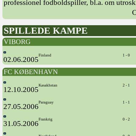
professionel fodboldspiller, bl.a. om utrosk
O
SPILLEDE KAMPE
VIBORG
Finland
1 - 0
02.06.2005
FC KØBENHAVN
Kasakhstan
2 - 1
12.10.2005
Paraguay
1 - 1
27.05.2006
Frankrig
0 - 2
31.05.2006