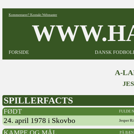
Kommentarer? Kontakt Webmaster
WWW.HA
FORSIDE
DANSK FODBOL
A-L
JE
SPILLERFACTS
FØDT
FULDE 
24. april 1978 i Skovbo
Jesper R
KAMPE OG MÅL
PÅ BÆN