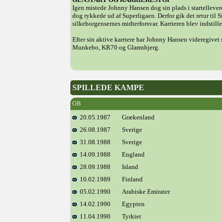
Igen mistede Johnny Hansen dog sin plads i startellevere
dog rykkede ud af Superligaen. Derfor gik det retur til
silkeborgensernes midterforsvar. Karrieren blev indstille
Efter sin aktive karriere har Johnny Hansen videregivet
Munkebo, KR70 og Glamsbjerg.
SPILLEDE KAMPE
OB
20.05.1987
Grækenland
26.08.1987
Sverige
31.08.1988
Sverige
14.09.1988
England
28.09.1988
Island
10.02.1989
Finland
05.02.1990
Arabiske Emirater
14.02.1990
Egypten
11.04.1990
Tyrkiet