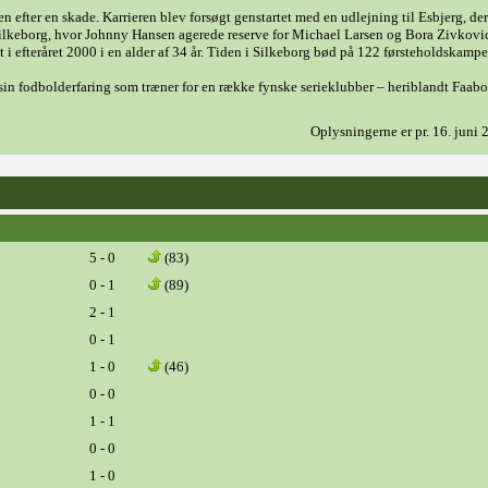
n efter en skade. Karrieren blev forsøgt genstartet med en udlejning til Esbjerg, der
 Silkeborg, hvor Johnny Hansen agerede reserve for Michael Larsen og Bora Zivkovic
t i efteråret 2000 i en alder af 34 år. Tiden i Silkeborg bød på 122 førsteholdskampe
 sin fodbolderfaring som træner for en række fynske serieklubber – heriblandt Faabo
Oplysningerne er pr. 16. juni
5 - 0
(83)
0 - 1
(89)
2 - 1
0 - 1
1 - 0
(46)
0 - 0
1 - 1
0 - 0
1 - 0