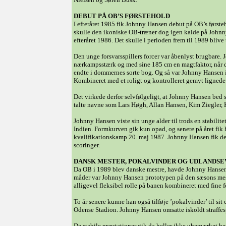
DEBUT PÅ OB’S FØRSTEHOLD
I efteråret 1985 fik Johnny Hansen debut på OB’s førsteh
skulle den ikoniske OB-træner dog igen kalde på Johnny
efteråret 1986. Det skulle i perioden frem til 1989 bliv
Den unge forsvarsspillers forcer var åbenlyst brugbare.
nærkampsstærk og med sine 185 cm en magtfaktor, når det
endte i dommernes sorte bog. Og så var Johnny Hansen i b
Kombineret med et roligt og kontrolleret gemyt lignede 
Det virkede derfor selvfølgeligt, at Johnny Hansen bed 
talte navne som Lars Høgh, Allan Hansen, Kim Ziegler,
Johnny Hansen viste sin unge alder til trods en stabilitet
Indien. Formkurven gik kun opad, og senere på året fik
kvalifikationskamp 20. maj 1987. Johnny Hansen fik de
scoringer.
DANSK MESTER, POKALVINDER OG UDLANDS
Da OB i 1989 blev danske mestre, havde Johnny Hansen u
måder var Johnny Hansen prototypen på den sæsons meste
alligevel fleksibel rolle på banen kombineret med fine
To år senere kunne han også tilføje ’pokalvinder’ til si
Odense Stadion. Johnny Hansen omsatte iskoldt straffes
De stabile præstationer gik da heller ikke ubemærket h