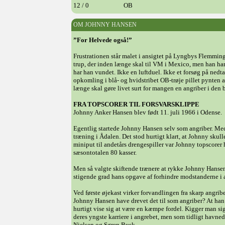
12 / 0
OB
OM JOHNNY HANSEN
”For Helvede også!”
Frustrationen står malet i ansigtet på Lyngbys Flemmin
trup, der inden længe skal til VM i Mexico, men han ha
har han vundet. Ikke en luftduel. Ikke et forsøg på ned
opkomling i blå- og hvidstribet OB-trøje pillet pynten 
længe skal gøre livet surt for mangen en angriber i de
FRA TOPSCORER TIL FORSVARSKLIPPE
Johnny Anker Hansen blev født 11. juli 1966 i Odense.
Egentlig startede Johnny Hansen selv som angriber. Med s
træning i Ådalen. Det stod hurtigt klart, at Johnny skul
miniput til andetårs drengespiller var Johnny topscorer h
sæsontotalen 80 kasser.
Men så valgte skiftende trænere at rykke Johnny Hansen 
stigende grad hans opgave af forhindre modstanderne i at s
Ved første øjekast virker forvandlingen fra skarp angri
Johnny Hansen have drevet det til som angriber? At han i 
hurtigt vise sig at være en kæmpe fordel. Kigger man sig
deres yngste karriere i angrebet, men som tidligt havn
Nielsen og Søren Busk.