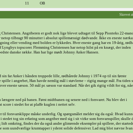
11
OB
Skrevet 
g Christensen. Angriberen er godt nok lige blevet udtaget til Sepp Pionteks 22-man
r netop tilbragt 90 minutter i absolut spillemæssigt dødvande. Ikke en eneste nærk
tagning eller vending med bolden er lykkedes. Hver eneste gang har en 19-årig, rødh
af Lyngbys topscorer. Flemming Christensen har netop hilst på en knægt, der inden
n bedste danske række. Han har lige mødt Johnny Anker Hansen.
in far Anker i hånden troppede lille, rødhårede Johnny i 1974 op til sin første
le spille i angrebet, Han havde nemlig mål i støvlerne – rigtig mange mål. Fra tiden
ver eneste sæson. 50 mål pr. sæson var standard. Når det gik rigtig vildt for sig, nå
længere ned på banen. Først midtbanen og senere ned i forsvaret. Nu blev det i
core i stedet for at plaffe kuglen i nettet selv.
ber til forsvarsklippe måske underlig. Og spørgsmålet melder sig da også: Hvad kunn
stedet tog sin erfaring som angriber med sig i sit virke som forsvarsspiller, skulle
 lidt omkring, findes der da også andre glimrende eksempler på spillere, der started
ede som uundværlige krumtapper i yderst solide defensiver. Lad mig blot nævne Ivan