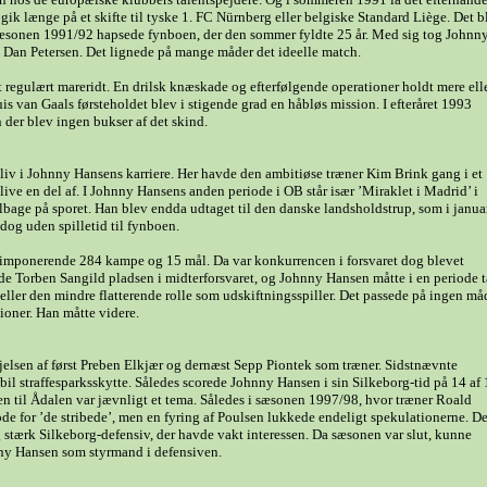
gik længe på et skifte til tyske 1. FC Nürnberg eller belgiske Standard Liège. Det b
sæsonen 1991/92 hapsede fynboen, der den sommer fyldte 25 år. Med sig tog Johnn
, Dan Petersen. Det lignede på mange måder det ideelle match.
et regulært mareridt. En drilsk knæskade og efterfølgende operationer holdt mere ell
is van Gaals førsteholdet blev i stigende grad en håbløs mission. I efteråret 1993
der blev ingen bukser af det skind.
liv i Johnny Hansens karriere. Her havde den ambitiøse træner Kim Brink gang i et
ve en del af. I Johnny Hansens anden periode i OB står især ’Miraklet i Madrid’ i
lbage på sporet. Han blev endda udtaget til den danske landsholdstrup, som i janua
og uden spilletid til fynboen.
 imponerende 284 kampe og 15 mål. Da var konkurrencen i forsvaret dog blevet
de Torben Sangild pladsen i midterforsvaret, og Johnny Hansen måtte i en periode 
eller den mindre flatterende rolle som udskiftningsspiller. Det passede på ingen må
oner. Han måtte videre.
øjelsen af først Preben Elkjær og dernæst Sepp Piontek som træner. Sidstnævnte
il straffesparksskytte. Således scorede Johnny Hansen i sin Silkeborg-tid på 14 af
en til Ådalen var jævnligt et tema. Således i sæsonen 1997/98, hvor træner Roald
de for ’de stribede’, men en fyring af Poulsen lukkede endeligt spekulationerne. De
 stærk Silkeborg-defensiv, der havde vakt interessen. Da sæsonen var slut, kunne
ny Hansen som styrmand i defensiven.