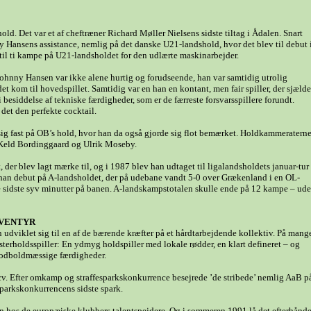
old. Det var et af cheftræner Richard Møller Nielsens sidste tiltag i Ådalen. Snart
 Hansens assistance, nemlig på det danske U21-landshold, hvor det blev til debut 
e til ti kampe på U21-landsholdet for den udlærte maskinarbejder.
 Johnny Hansen var ikke alene hurtig og forudseende, han var samtidig utrolig
 kom til hovedspillet. Samtidig var en han en kontant, men fair spiller, der sjæld
esiddelse af tekniske færdigheder, som er de færreste forsvarsspillere forundt.
det den perfekte cocktail.
sig fast på OB’s hold, hvor han da også gjorde sig flot bemærket. Holdkammeratern
 Keld Bordinggaard og Ulrik Moseby.
, der blev lagt mærke til, og i 1987 blev han udtaget til ligalandsholdets januar-tur 
 han debut på A-landsholdet, der på udebane vandt 5-0 over Grækenland i en OL-
 sidste syv minutter på banen. A-landskampstotalen skulle ende på 12 kampe – ud
EVENTYR
dviklet sig til en af de bærende kræfter på et hårdtarbejdende kollektiv. På mang
rholdsspiller: En ydmyg holdspiller med lokale rødder, en klart defineret – og
 fodboldmæssige færdigheder.
t cv. Efter omkamp og straffesparkskonkurrence besejrede ’de stribede’ nemlig AaB p
parkskonkurrencens sidste spark.
en hos de europæiske klubbers talentspejdere. Og i sommeren 1991 lå det efterhånde