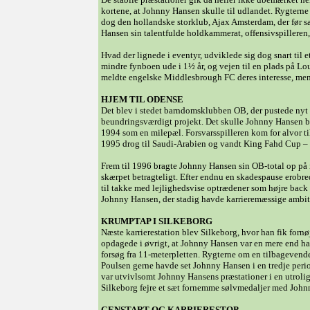
kortene, at Johnny Hansen skulle til udlandet. Rygterne 
dog den hollandske storklub, Ajax Amsterdam, der før 
Hansen sin talentfulde holdkammerat, offensivspilleren
Hvad der lignede i eventyr, udviklede sig dog snart til 
mindre fynboen ude i 1½ år, og vejen til en plads på Lou
meldte engelske Middlesbrough FC deres interesse, men 
HJEM TIL ODENSE
Det blev i stedet barndomsklubben OB, der pustede nyt 
beundringsværdigt projekt. Det skulle Johnny Hansen bli
1994 som en milepæl. Forsvarsspilleren kom for alvor ti
1995 drog til Saudi-Arabien og vandt King Fahd Cup – d
Frem til 1996 bragte Johnny Hansen sin OB-total op på
skærpet betragteligt. Efter endnu en skadespause erobre
til takke med lejlighedsvise optrædener som højre back 
Johnny Hansen, der stadig havde karrieremæssige ambiti
KRUMPTAP I SILKEBORG
Næste karrierestation blev Silkeborg, hvor han fik forn
opdagede i øvrigt, at Johnny Hansen var en mere end hab
forsøg fra 11-meterpletten. Rygterne om en tilbagevend
Poulsen gerne havde set Johnny Hansen i en tredje perio
var utvivlsomt Johnny Hansens præstationer i en utrolig
Silkeborg fejre et sæt fornemme sølvmedaljer med John
GENSTART OG KARRIERESTOP