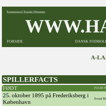
Kommentarer? Kontakt Webmaster
WWW.HA
FORSIDE
DANSK FODBOL
A-L
SPILLERFACTS
FØDT
FULDE 
25. oktober 1895 på Frederiksberg i
Svend H
København