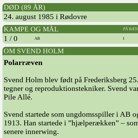
DØD (89 ÅR)
24. august 1985 i Rødovre
KAMPE OG MÅL
PÅ BÆN
1 / 0
AB
1
OM SVEND HOLM
Polarræven
Svend Holm blev født på Frederiksberg 25
tegner og reproduktionstekniker. Svend var
Pile Allé.
Svend startede som ungdomsspiller i AB og
1913. Han startede i ”hjælperækken” – som
senere innerwing.