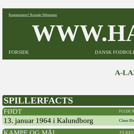
Kommentarer? Kontakt Webmaster
WWW.HA
FORSIDE
DANSK FODBOL
A-L
SPILLERFACTS
FØDT
FULDE 
13. januar 1964 i Kalundborg
Claus Il
KAMPE OG MÅL
PÅ BÆN