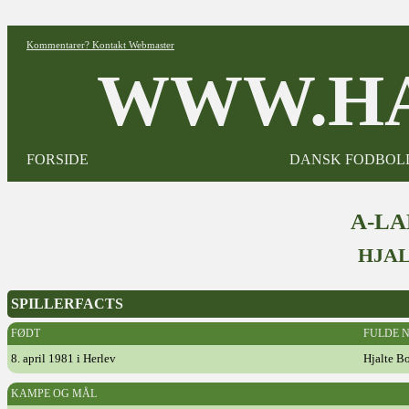
Kommentarer? Kontakt Webmaster
WWW.HA
FORSIDE
DANSK FODBOL
A-L
HJA
SPILLERFACTS
FØDT
FULDE 
8. april 1981 i Herlev
Hjalte B
KAMPE OG MÅL