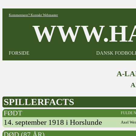
Kommentarer? Kontakt Webmaster
WWW.HA
FORSIDE
DANSK FODBOL
A-L
A
SPILLERFACTS
FØDT
FULDE 
14. september 1918 i Horslunde
Axel Wer
DØD (87 ÅR)