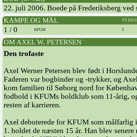
22. juli 2006. Boede på Frederiksberg ved 
KAMPE OG MÅL
PÅ BÆN
1 / 0
KFUM
5
OM AXEL W. PETERSEN
Den trofaste
Axel Werner Petersen blev født i Horslund
Faderen var bogbinder og -trykker, og Axel 
kom familien til Søborg nord for Københav
fodbold i KFUMs boldklub som 11-årig, o
resten af karrieren.
Axel debuterede for KFUM som målfarlig i
1. holdet de næsten 15 år. Han blev senere