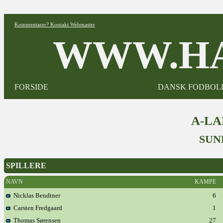
Kommentarer? Kontakt Webmaster
WWW.HA
FORSIDE
DANSK FODBOL
A-L
SUN
SPILLERE
NAVN
KAMPE
Nicklas Bendtner
6
Carsten Fredgaard
1
Thomas Sørensen
27