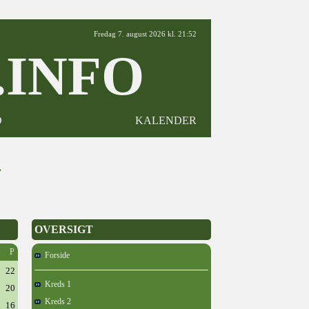
Fredag 7. august 2026 kl. 21:52
INFO
D
KALENDER
4
OVERSIGT
P
Forside
22
Kreds 1
20
Kreds 2
16