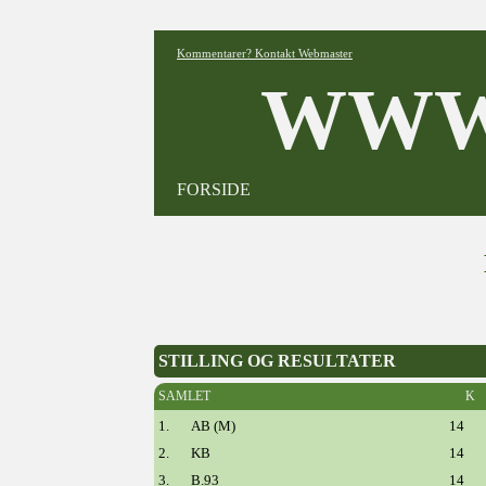
Kommentarer? Kontakt Webmaster
WWW
FORSIDE
STILLING OG RESULTATER
SAMLET
K
1.
AB (M)
14
2.
KB
14
3.
B.93
14