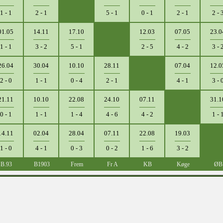
1 - 1
2 - 1
5 - 1
0 - 1
2 - 1
2 - 
01.05
14.11
17.10
12.03
07.05
23.0
1 - 1
3 - 2
5 - 1
2 - 5
4 - 2
3 - 
26.04
30.04
10.10
28.11
07.04
12.0
2 - 0
1 - 1
0 - 4
2 - 1
4 - 1
3 - 
21.11
10.10
22.08
24.10
07.11
31.1
0 - 1
1 - 1
1 - 4
4 - 6
4 - 2
1 - 
14.11
02.04
28.04
07.11
22.08
19.03
1 - 0
4 - 1
0 - 3
0 - 2
1 - 6
3 - 2
B.93
B1903
Frem
Fr A
KB
Køge
ØB