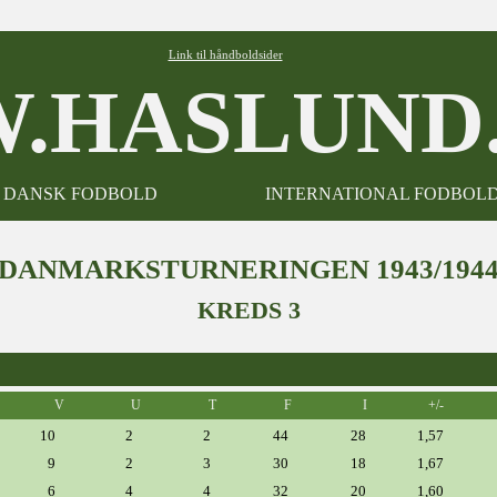
Link til håndboldsider
.HASLUND.
DANSK FODBOLD
INTERNATIONAL FODBOL
DANMARKSTURNERINGEN 1943/194
KREDS 3
V
U
T
F
I
+/-
10
2
2
44
28
1,57
9
2
3
30
18
1,67
6
4
4
32
20
1,60