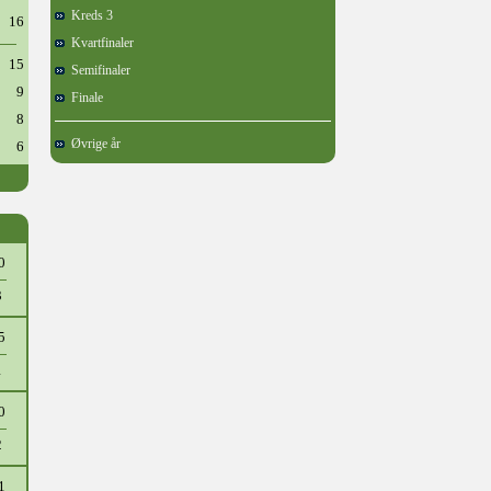
Kreds 3
16
Kvartfinaler
15
Semifinaler
9
Finale
8
Øvrige år
6
0
3
5
1
0
2
1