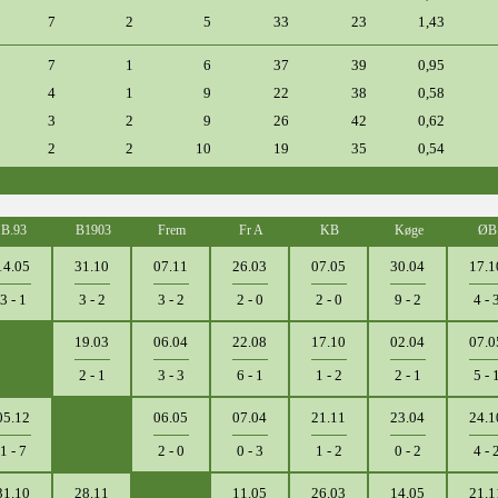
7
2
5
33
23
1,43
7
1
6
37
39
0,95
4
1
9
22
38
0,58
3
2
9
26
42
0,62
2
2
10
19
35
0,54
B.93
B1903
Frem
Fr A
KB
Køge
ØB
14.05
31.10
07.11
26.03
07.05
30.04
17.1
3 - 1
3 - 2
3 - 2
2 - 0
2 - 0
9 - 2
4 - 
19.03
06.04
22.08
17.10
02.04
07.0
2 - 1
3 - 3
6 - 1
1 - 2
2 - 1
5 - 
05.12
06.05
07.04
21.11
23.04
24.1
1 - 7
2 - 0
0 - 3
1 - 2
0 - 2
4 - 
31.10
28.11
11.05
26.03
14.05
21.1