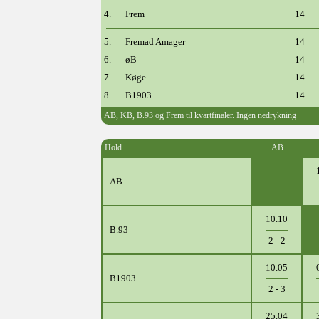
4.
Frem
14
5.
Fremad Amager
14
6.
øB
14
7.
Køge
14
8.
B1903
14
AB, KB, B.93 og Frem til kvartfinaler. Ingen nedrykning
Hold
AB
AB
10.10
B.93
2 - 2
10.05
B1903
2 - 3
25.04