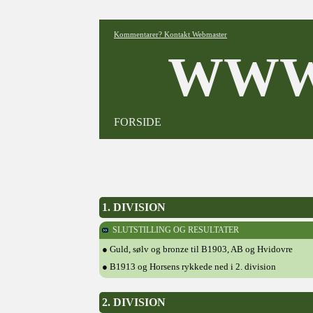
Kommentarer? Kontakt Webmaster
WWW
FORSIDE
1. DIVISION
SLUTSTILLING OG RESULTATER
● Guld, sølv og bronze til B1903, AB og Hvidovre
● B1913 og Horsens rykkede ned i 2. division
2. DIVISION