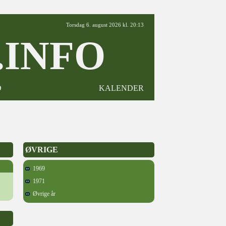
Torsdag 6. august 2026 kl. 20:13
INFO
D
KALENDER
ØVRIGE
1969
1971
Øvrige år