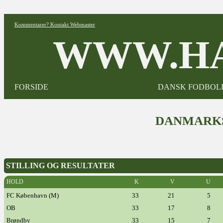
Kommentarer? Kontakt Webmaster
WWW.HA
FORSIDE
DANSK FODBOL
DANMARKS
STILLING OG RESULTATER
HOLD
K
V
U
FC København (M)
33
21
5
OB
33
17
8
Brøndby
33
15
7