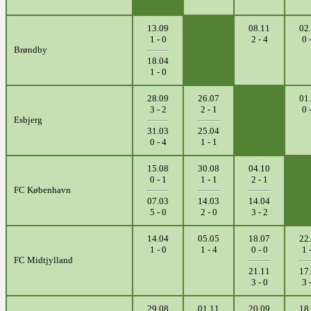
13.09
08.11
02
1 - 0
2 - 4
0 
Brøndby
18.04
1 - 0
28.09
26.07
01
3 - 2
2 - 1
0 
Esbjerg
31.03
25.04
0 - 4
1 - 1
15.08
30.08
04.10
0 - 1
1 - 1
2 - 1
FC København
07.03
14.03
14.04
5 - 0
2 - 0
3 - 2
14.04
05.05
18.07
22
1 - 0
1 - 4
0 - 0
1 
FC Midtjylland
21.11
17
3 - 0
3 
29.08
01.11
20.09
18