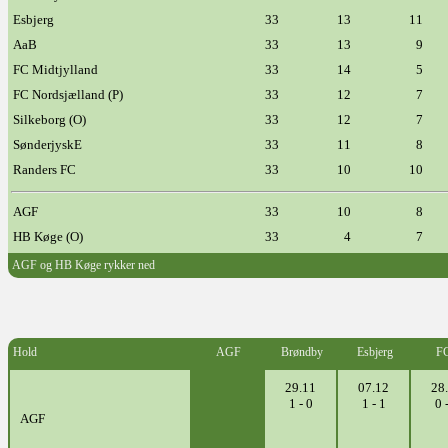
Esbjerg
33
13
11
AaB
33
13
9
FC Midtjylland
33
14
5
FC Nordsjælland (P)
33
12
7
Silkeborg (O)
33
12
7
SønderjyskE
33
11
8
Randers FC
33
10
10
AGF
33
10
8
HB Køge (O)
33
4
7
AGF og HB Køge rykker ned
Hold
AGF
Brøndby
Esbjerg
F
29.11
07.12
28
1 - 0
1 - 1
0 
AGF