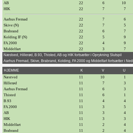
AB
22
6
10
HIK
22
7
7
Aarhus Fremad
22
7
6
Skive (N)
22
7
5
Brabrand
22
6
7
Kolding IF (N)
22
5
9
FA 2000
22
4
9
Middelfart
22
3
7
Næstved, Hillerød, B.93, Thisted, AB og HIK fortsætter i Oprykning Slutspil
Aarhus Fremad, Skive, Brabrand, Kolding, FA 2000 og Middelfart fortsætter i Ned
HJEMME
K
V
U
Næstved
11
10
1
Hillerød
11
7
3
Aarhus Fremad
11
6
3
Thisted
11
6
1
B.93
11
4
4
FA 2000
11
3
5
AB
11
3
4
HIK
11
3
3
Middelfart
11
2
4
Brabrand
11
2
4