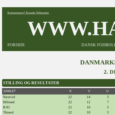
Kommentarer? Kontakt Webmaster
WWW.HA
FORSIDE
DANSK FODBOL
DANMARKS
2. 
STILLING OG RESULTATER
SAMLET
K
V
U
Næstved
22
14
5
Hillerød
22
12
7
B.93
22
10
5
Thisted
22
10
5