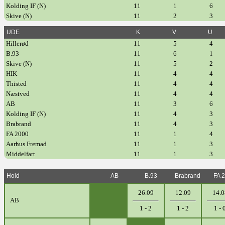
Kolding IF (N)
11
1
6
Skive (N)
11
2
3
UDE
K
V
U
Hillerød
11
5
4
B.93
11
6
1
Skive (N)
11
5
2
HIK
11
4
4
Thisted
11
4
4
Næstved
11
4
4
AB
11
3
6
Kolding IF (N)
11
4
3
Brabrand
11
4
3
FA 2000
11
1
4
Aarhus Fremad
11
1
3
Middelfart
11
1
3
Hold
AB
B.93
Brabrand
FA 
26.09
12.09
14.0
AB
1 - 2
1 - 2
1 - 