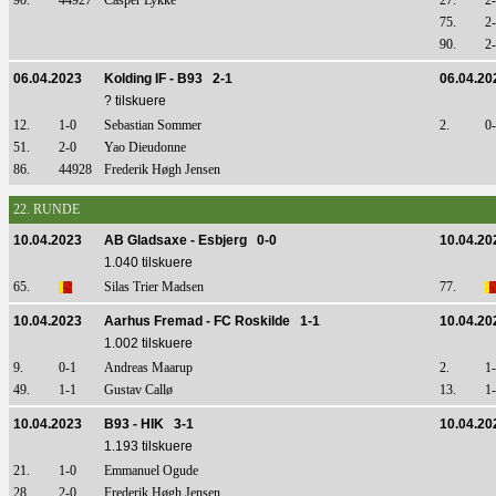
90.
44927
Casper Lykke
27.
2
75.
2
90.
2
06.04.2023
Kolding IF - B93 2-1
06.04.20
? tilskuere
12.
1-0
Sebastian Sommer
2.
0
51.
2-0
Yao Dieudonne
86.
44928
Frederik Høgh Jensen
22. RUNDE
10.04.2023
AB Gladsaxe - Esbjerg 0-0
10.04.20
1.040 tilskuere
65.
Silas Trier Madsen
77.
10.04.2023
Aarhus Fremad - FC Roskilde 1-1
10.04.20
1.002 tilskuere
9.
0-1
Andreas Maarup
2.
1
49.
1-1
Gustav Callø
13.
1
10.04.2023
B93 - HIK 3-1
10.04.20
1.193 tilskuere
21.
1-0
Emmanuel Ogude
28.
2-0
Frederik Høgh Jensen