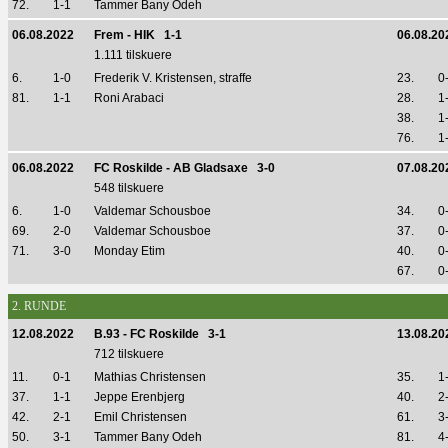
72.
1-1
Tammer Bany Odeh
06.08.2022
Frem - HIK 1-1
06.08.20
1.111 tilskuere
6.
1-0
Frederik V. Kristensen, straffe
23.
0
81.
1-1
Roni Arabaci
28.
1
38.
1
76.
1
06.08.2022
FC Roskilde - AB Gladsaxe 3-0
07.08.20
548 tilskuere
6.
1-0
Valdemar Schousboe
34.
0
69.
2-0
Valdemar Schousboe
37.
0
71.
3-0
Monday Etim
40.
0
67.
0
2. RUNDE
12.08.2022
B.93 - FC Roskilde 3-1
13.08.20
712 tilskuere
11.
0-1
Mathias Christensen
35.
1
37.
1-1
Jeppe Erenbjerg
40.
2
42.
2-1
Emil Christensen
61.
3
50.
3-1
Tammer Bany Odeh
81.
4