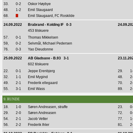
33.
0-2
Oskor Høybye
48.
1-2
Emil Staugaard
68.
Emil Staugaard, FC Roskilde
24.09.2022
Brabrand - Kolding IF 0-3
24.09.20
453 tilskuere
57.
0-1
Thomas Mikkelsen
59,
0-2
Selvmål, Michael Pedersen
76.
0-3
Yao Dieudonne
25.09.2022
AB Gladsaxe - B.93 3-1
23.11.20
602 tilskuere
22.
0-1
Jeppe Erenbjerg
29.
1
32.
1-1
Emil Mygind
48.
2
49.
2-1
Frederik ellegaard
70.
2
55.
3-1
Emil Wass
89.
2
9. RUNDE
18.
1-0
Søren Andreasen, straffe
23.
0
29.
2-0
Søren Andreasen
72.
0
54.
2-1
Jacob Vetter
77.
1
56.
2-2
Frederik Ihler
81.
2