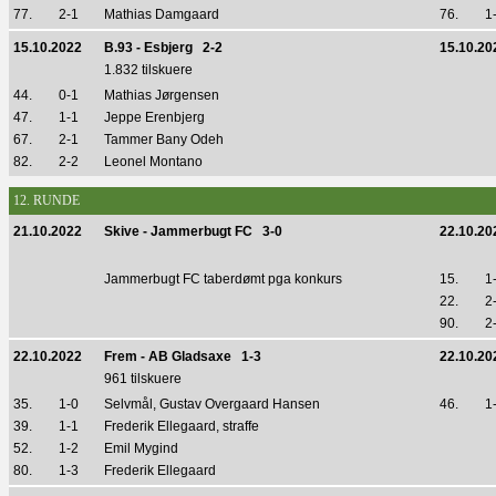
77.
2-1
Mathias Damgaard
76.
1
15.10.2022
B.93 - Esbjerg 2-2
15.10.20
1.832 tilskuere
44.
0-1
Mathias Jørgensen
47.
1-1
Jeppe Erenbjerg
67.
2-1
Tammer Bany Odeh
82.
2-2
Leonel Montano
12. RUNDE
21.10.2022
Skive - Jammerbugt FC 3-0
22.10.20
Jammerbugt FC taberdømt pga konkurs
15.
1
22.
2
90.
2
22.10.2022
Frem - AB Gladsaxe 1-3
22.10.20
961 tilskuere
35.
1-0
Selvmål, Gustav Overgaard Hansen
46.
1
39.
1-1
Frederik Ellegaard, straffe
52.
1-2
Emil Mygind
80.
1-3
Frederik Ellegaard