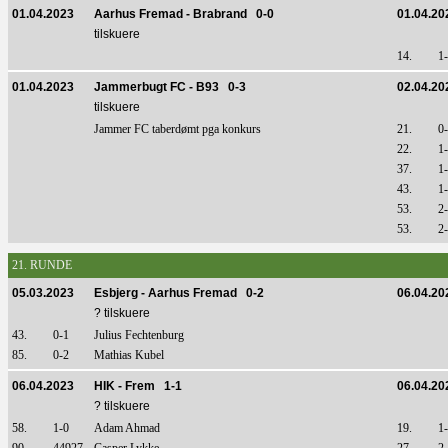
01.04.2023
Aarhus Fremad - Brabrand 0-0
01.04.20
tilskuere
14.
1
01.04.2023
Jammerbugt FC - B93 0-3
02.04.20
tilskuere
Jammer FC taberdømt pga konkurs
21.
0
22.
1
37.
1
43.
1
53.
2
53.
2
21. RUNDE
05.03.2023
Esbjerg - Aarhus Fremad 0-2
06.04.20
? tilskuere
43.
0-1
Julius Fechtenburg
85.
0-2
Mathias Kubel
06.04.2023
HIK - Frem 1-1
06.04.20
? tilskuere
58.
1-0
Adam Ahmad
19.
1