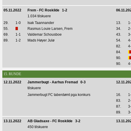
05.11.2022
Frem - FC Roskilde 1-2
06.11.20
1.034 tilskuere
29.
1-0
Isak Taannander
13.
1
55.
Rasmus Louie Larsen, Frem
34.
2
69.
1-1
Valdemar Schousboe
43.
3
89.
1-2
Mads Høyer Julø
54.
4
82.
4
84.
90.
90.
4
15. RUNDE
12.11.2022
Jammerbugt - Aarhus Fremad 0-3
12.11.20
tilskuere
Jammerbugt FC taberdømt pga konkurs
16.
1
83.
2
87.
3
89.
3
13.11.2022
AB Gladsaxe - FC Roskilde 3-2
13.11.20
450 tilskuere