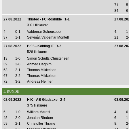
71.
5
84.
6
27.08.2022
Thisted - FC Roskilde 1-1
27.08.20
3-01 tilskuere
4.
0-1
Valdemar Schousboe
4.
1
37.
1-1
Selvmål, Valdemar Montell
21.
2
27.08.2022
B.93 - Kolding IF 3-2
27.08.20
528 tilskuere
13.
1-0
Simon Schultz Christensen
39.
2-0
Ahmed Daghim
53.
2-1
Thomas Mikkelsen
67.
2-2
Thomas Mikkelsen
72.
3-2
Andreas Heimer
5. RUNDE
02.09.2022
HIK - AB Gladsaxe 2-4
03.09.20
375 tilskuere
6.
1-0
William Maretti
4.
0
45.
2-0
Jonatan Rindom
6.
1
59.
2-1
Christoffer Thrane
8.
2