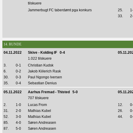
tilskuere
Jammerbugt FC taberdømt pga konkurs
25.
1
33.
2
14. RUNDE
04.11.2022
Skive - Kolding IF 0-4
05.11.20
1.022 tilskuere
3.
0-1
Christian Kudsk
6.
0-2
Jakob Kiilerich Rask
30.
0-3
Paul Ngongo Iversen
35.
0-4
Sebastian Denius
05.11.2022
Aarhus Fremad - Thisted 5-0
05.11.20
707 tilskuere
2.
1-0
Lucas From
12.
0
31.
2-0
Mathias Kubel
26.
0
52.
3-0
Mathias Kubel
44.
0
85.
4-0
Søren Andreasen
87.
5-0
Søren Andreasen