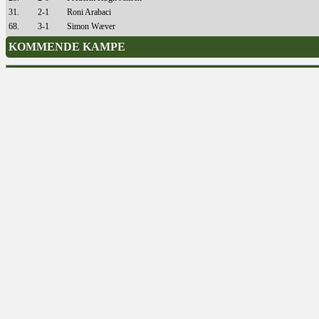
31.
2-1
Roni Arabaci
68.
3-1
Simon Wæver
KOMMENDE KAMPE