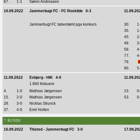
67.
1-1
Søren Andreasen
10.09.2022
Jammerbugt FC - FC Roskilde 0-3
11.09.20
Jammerbugt FC taberdømt pga konkurs
30.
1
35.
1
45.
2
49.
3
58.
4
77.
4
79.
90.
5
11.09.2022
Esbjerg - HIK 4-0
11.09.20
1.860 tilskuere
4.
1-0
Mathias Jørgensen
23.
0
15.
2-0
Mathias Jørgensen
53.
0
28.
3-0
Nicklas Strunck
37.
4-0
Emil Holten
7. RUNDE
16.09.2022
Thisted - Jammerbugt FC 3-0
17.09.20