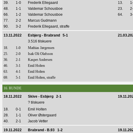
39.
1-0
Frederik Ellegaard
13.
1
48.
1-1
Valdemar Schousboe
23.
2
66.
1-2
Valdemar Schousboe
64.
3
77.
2-2
Marcus Gudmann
90.
3-2
Frederik Ellegaard, straffe
13.11.2022
Esbjerg - Brabrand 5-1
21.03.20
3.516 tilskuere
18.
1-0
Mathias Jørgensen
25.
2-0
Isak Oli Olafsson
36.
2-1
Kasper Andersen
46.
3-1
Emil Holten
63.
4-1
Emil Holten
69.
5-1
Emil Holten, straffe
16. RUNDE
18.11.2022
Skive - Esbjerg 2-1
19.11.20
? tilskuere
18.
0-1
Emil Holten
28.
1-1
Oliver Østergaard
40.
2-1
Jacob Vetter
19.11.2022
Brabrand - B.93 1-2
19.11.20