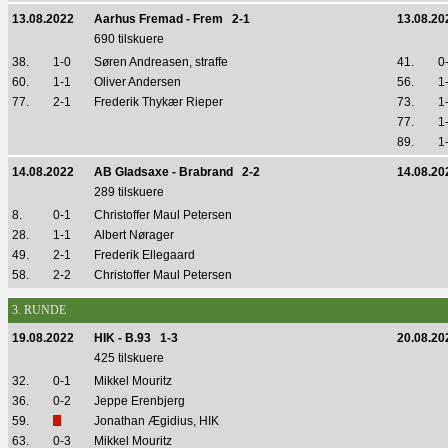
13.08.2022
Aarhus Fremad - Frem 2-1
13.08.20
690 tilskuere
38.
1-0
Søren Andreasen, straffe
41.
0
60.
1-1
Oliver Andersen
56.
1
77.
2-1
Frederik Thykær Rieper
73.
1
77.
1
89.
1
14.08.2022
AB Gladsaxe - Brabrand 2-2
14.08.20
289 tilskuere
8.
0-1
Christoffer Maul Petersen
28.
1-1
Albert Nørager
49.
2-1
Frederik Ellegaard
58.
2-2
Christoffer Maul Petersen
3. RUNDE
19.08.2022
HIK - B.93 1-3
20.08.20
425 tilskuere
32.
0-1
Mikkel Mouritz
36.
0-2
Jeppe Erenbjerg
59.
Jonathan Ægidius, HIK
63.
0-3
Mikkel Mouritz