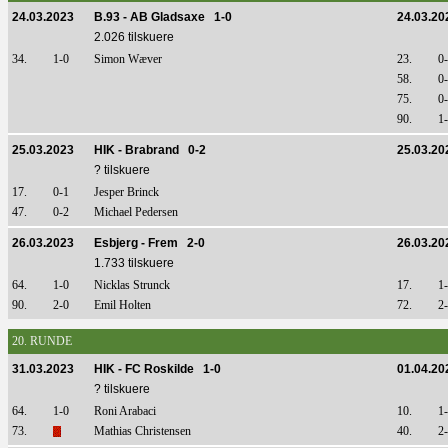
24.03.2023
B.93 - AB Gladsaxe 1-0
24.03.20
2.026 tilskuere
34.
1-0
Simon Wæver
23.
0
58.
0
75.
0
90.
1
25.03.2023
HIK - Brabrand 0-2
25.03.20
? tilskuere
17.
0-1
Jesper Brinck
47.
0-2
Michael Pedersen
26.03.2023
Esbjerg - Frem 2-0
26.03.20
1.733 tilskuere
64.
1-0
Nicklas Strunck
17.
1
90.
2-0
Emil Holten
72.
2
20. RUNDE
31.03.2023
HIK - FC Roskilde 1-0
01.04.20
? tilskuere
64.
1-0
Roni Arabaci
10.
1
73.
Mathias Christensen
40.
2