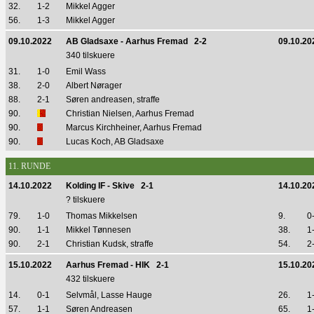
32.
1-2
Mikkel Agger
56.
1-3
Mikkel Agger
09.10.2022
AB Gladsaxe - Aarhus Fremad 2-2
09.10.20
340 tilskuere
31.
1-0
Emil Wass
38.
2-0
Albert Nørager
88.
2-1
Søren andreasen, straffe
90.
Christian Nielsen, Aarhus Fremad
90.
Marcus Kirchheiner, Aarhus Fremad
90.
Lucas Koch, AB Gladsaxe
11. RUNDE
14.10.2022
Kolding IF - Skive 2-1
14.10.20
? tilskuere
79.
1-0
Thomas Mikkelsen
9.
0
90.
1-1
Mikkel Tønnesen
38.
1
90.
2-1
Christian Kudsk, straffe
54.
2
15.10.2022
Aarhus Fremad - HIK 2-1
15.10.20
432 tilskuere
14.
0-1
Selvmål, Lasse Hauge
26.
1
57.
1-1
Søren Andreasen
65.
1