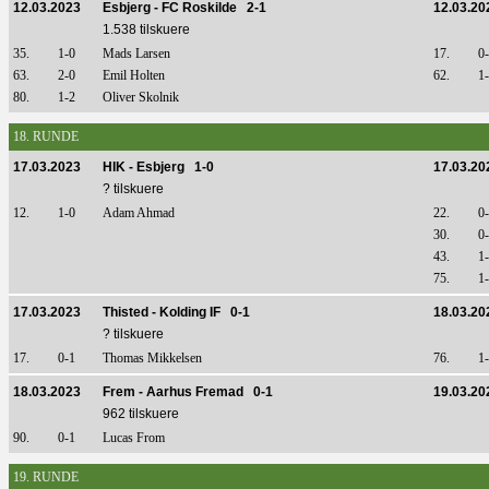
12.03.2023
Esbjerg - FC Roskilde 2-1
12.03.20
1.538 tilskuere
35.
1-0
Mads Larsen
17.
0
63.
2-0
Emil Holten
62.
1
80.
1-2
Oliver Skolnik
18. RUNDE
17.03.2023
HIK - Esbjerg 1-0
17.03.20
? tilskuere
12.
1-0
Adam Ahmad
22.
0
30.
0
43.
1
75.
1
17.03.2023
Thisted - Kolding IF 0-1
18.03.20
? tilskuere
17.
0-1
Thomas Mikkelsen
76.
1
18.03.2023
Frem - Aarhus Fremad 0-1
19.03.20
962 tilskuere
90.
0-1
Lucas From
19. RUNDE