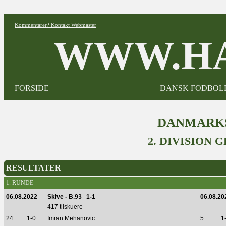
Kommentarer? Kontakt Webmaster
WWW.HA
FORSIDE
DANSK FODBOL
DANMARKS
2. DIVISION 
RESULTATER
1. RUNDE
06.08.2022
Skive - B.93 1-1
06.08.20
417 tilskuere
24.
1-0
Imran Mehanovic
5.
1