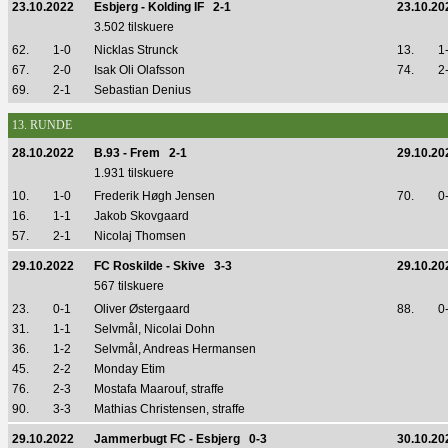
23.10.2022
Esbjerg - Kolding IF 2-1
23.10.20
3.502 tilskuere
62.
1-0
Nicklas Strunck
13.
1
67.
2-0
Isak Oli Olafsson
74.
2
69.
2-1
Sebastian Denius
13. RUNDE
28.10.2022
B.93 - Frem 2-1
29.10.20
1.931 tilskuere
10.
1-0
Frederik Høgh Jensen
70.
0
16.
1-1
Jakob Skovgaard
57.
2-1
Nicolaj Thomsen
29.10.2022
FC Roskilde - Skive 3-3
29.10.20
567 tilskuere
23.
0-1
Oliver Østergaard
88.
0
31.
1-1
Selvmål, Nicolai Dohn
36.
1-2
Selvmål, Andreas Hermansen
45.
2-2
Monday Etim
76.
2-3
Mostafa Maarouf, straffe
90.
3-3
Mathias Christensen, straffe
29.10.2022
Jammerbugt FC - Esbjerg 0-3
30.10.20