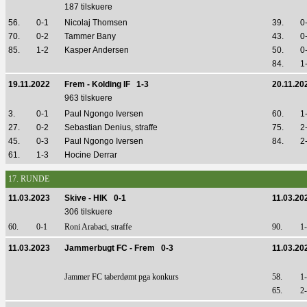
187 tilskuere
56.
0-1
Nicolaj Thomsen
39.
0
70.
0-2
Tammer Bany
43.
0
85.
1-2
Kasper Andersen
50.
0
84.
1
19.11.2022
Frem - Kolding IF 1-3
20.11.20
963 tilskuere
3.
0-1
Paul Ngongo Iversen
60.
1
27.
0-2
Sebastian Denius, straffe
75.
2
45.
0-3
Paul Ngongo Iversen
84.
2
61.
1-3
Hocine Derrar
17. RUNDE
11.03.2023
Skive - HIK 0-1
11.03.20
306 tilskuere
60.
0-1
Roni Arabaci, straffe
90.
1
11.03.2023
Jammerbugt FC - Frem 0-3
11.03.20
Jammer FC taberdømt pga konkurs
58.
1
65.
2