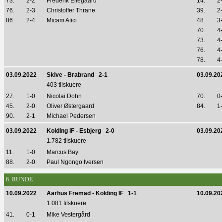
73.
2-2
Frederik Ellegaard
14.
2
76.
2-3
Christoffer Thrane
39.
2
86.
2-4
Micam Atici
48.
3
70.
4
73.
4
76.
4
78.
4
03.09.2022
Skive - Brabrand 2-1
03.09.20
403 tilskuere
27.
1-0
Nicolai Dohn
70.
0
45.
2-0
Oliver Østergaard
84.
1
90.
2-1
Michael Pedersen
03.09.2022
Kolding IF - Esbjerg 2-0
03.09.20
1.782 tilskuere
11.
1-0
Marcus Bay
88.
2-0
Paul Ngongo Iversen
6. RUNDE
10.09.2022
Aarhus Fremad - Kolding IF 1-1
10.09.20
1.081 tilskuere
41.
0-1
Mike Vestergård