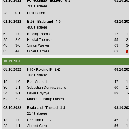
01.10.2022
FC Roskilde - Esbjerg 0-1
01.10.20
706 tilskuere
28.
0-1
Emil Holten
01.10.2022
B.93 - Brabrand 4-0
02.10.20
406 tilskuere
6.
1-0
Nicolaj Thomsen
17.
1
25.
2-0
Nicolaj Thomsen
55.
2
48.
3-0
Simon Wæver
63.
3
85.
4-0
Oliver Carrara
63.
10. RUNDE
08.10.2022
HIK - Kolding IF 2-2
08.10.20
102 tilskuere
19.
1-0
Roni Arabaci
47.
1
30.
1-1
Sebastian Denius, straffe
60.
1
34.
2-1
Oskar Høybye
89.
1
62.
2-2
Mathias Eilstrup Larsen
08.10.2022
Brabrand - Thisted 1-3
08.10.20
217 tilskuere
13.
1-0
Christian Helev
45.
1
28.
1-1
Ahmed Gero
56.
1