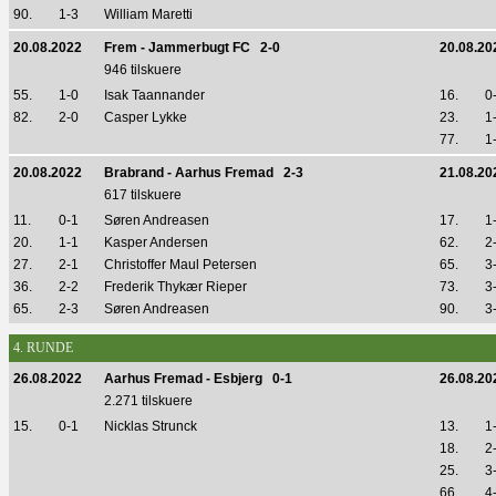
90.
1-3
William Maretti
20.08.2022
Frem - Jammerbugt FC 2-0
20.08.20
946 tilskuere
55.
1-0
Isak Taannander
16.
0
82.
2-0
Casper Lykke
23.
1
77.
1
20.08.2022
Brabrand - Aarhus Fremad 2-3
21.08.20
617 tilskuere
11.
0-1
Søren Andreasen
17.
1
20.
1-1
Kasper Andersen
62.
2
27.
2-1
Christoffer Maul Petersen
65.
3
36.
2-2
Frederik Thykær Rieper
73.
3
65.
2-3
Søren Andreasen
90.
3
4. RUNDE
26.08.2022
Aarhus Fremad - Esbjerg 0-1
26.08.20
2.271 tilskuere
15.
0-1
Nicklas Strunck
13.
1
18.
2
25.
3
66.
4