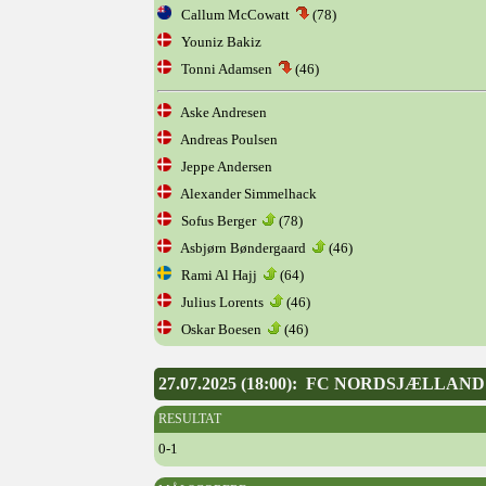
Callum McCowatt
(78)
Youniz Bakiz
Tonni Adamsen
(46)
Aske Andresen
Andreas Poulsen
Jeppe Andersen
Alexander Simmelhack
Sofus Berger
(78)
Asbjørn Bøndergaard
(46)
Rami Al Hajj
(64)
Julius Lorents
(46)
Oskar Boesen
(46)
27.07.2025 (18:00): FC NORDSJÆLLAN
RESULTAT
0-1