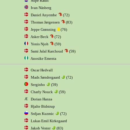
Stipe Radic
Ivan Näsberg
Daniel Anyembe
(72)
Thomas Jørgensen
(83)
Jeppe Grønning
(76)
Asker Beck
(72)
Yonis Njoh
(59)
Sami Jalal Karchoud
(59)
Anosike Ementa
Oscar Hedvall
Mads Søndergaard
(72)
Serginho
(59)
Charly Nouck
(59)
Dorian Hanza
Hjalte Bidstrup
Srdjan Kuzmic
(72)
Lukas Emil Kirkegaard
Jakob Vester
(83)