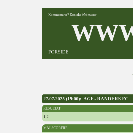
Kommentarer? Kontakt Webmaster
WWW
FORSIDE
27.07.2025 (19:00): AGF - RANDERS FC
RESULTAT
1-2
MÅLSCORERE