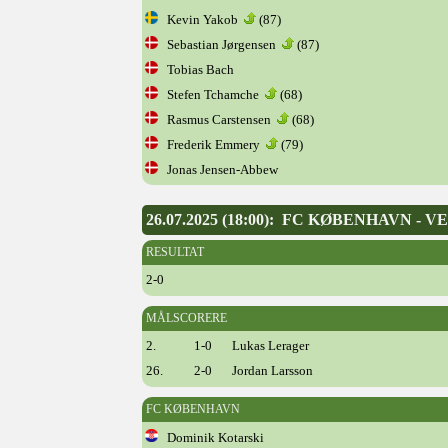
Kevin Yakob
(87)
Sebastian Jørgensen
(87)
Tobias Bach
Stefen Tchamche
(68)
Rasmus Carstensen
(68)
Frederik Emmery
(79)
Jonas Jensen-Abbew
26.07.2025 (18:00): FC KØBENHAVN - V
RESULTAT
2-0
MÅLSCORERE
2.
1-0
Lukas Lerager
26.
2-0
Jordan Larsson
FC KØBENHAVN
Dominik Kotarski