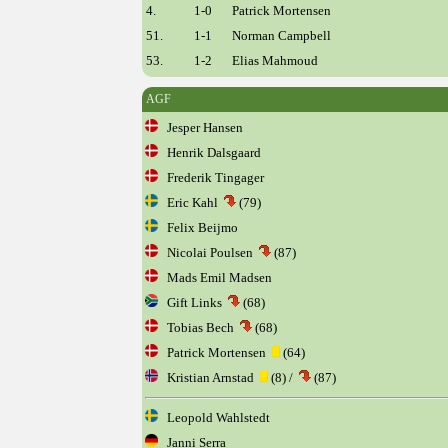
4.
1-0
Patrick Mortensen
51.
1-1
Norman Campbell
53.
1-2
Elias Mahmoud
AGF
Jesper Hansen
Henrik Dalsgaard
Frederik Tingager
Eric Kahl
(79)
Felix Beijmo
Nicolai Poulsen
(87)
Mads Emil Madsen
Gift Links
(68)
Tobias Bech
(68)
Patrick Mortensen
(64)
Kristian Arnstad
(8) /
(87)
Leopold Wahlstedt
Janni Serra