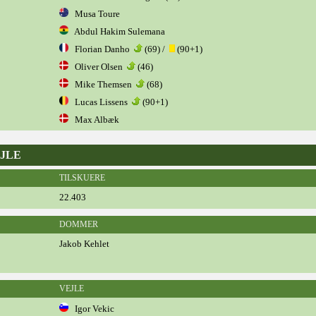
Musa Toure
Abdul Hakim Sulemana
Florian Danho
(69) /
(90+1)
Oliver Olsen
(46)
Mike Themsen
(68)
Lucas Lissens
(90+1)
Max Albæk
EJLE
TILSKUERE
22.403
DOMMER
Jakob Kehlet
VEJLE
Igor Vekic