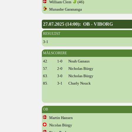
William Clem
(46)
Munashe Garananga
27.07.2025 (14:00): OB - VIBORG
RESULTAT
3-1
MÅLSCORERE
42.
1-0
Noah Ganaus
57.
2-0
Nicholas Bürgy
63.
3-0
Nicholas Bürgy
85.
3-1
Charly Nouck
OB
Martin Hansen
Nicolas Bürgy