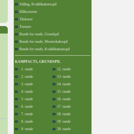
Stilling, Kvalifikationsspil
Målscorerne
Tilskuere
Trænere
Runde for runde, Grundspil
Runde for runde, Mesterskabsspil
Runde for runde, Kvalifikationsspil
KAMPFACTS, GRUNDSPIL
1. runde
12. runde
2. runde
13. runde
3. runde
14. runde
4. runde
15. runde
5. runde
16. runde
6. runde
17. runde
7. runde
18. runde
8. runde
19. runde
9. runde
20. runde