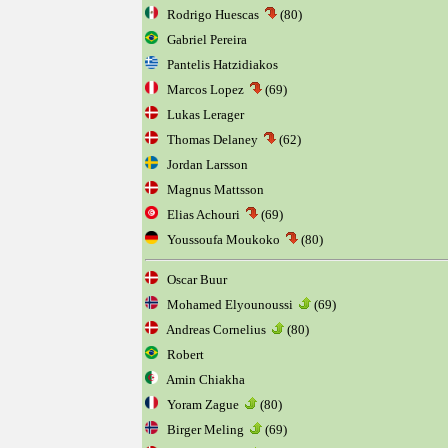
Rodrigo Huescas
(80)
Gabriel Pereira
Pantelis Hatzidiakos
Marcos Lopez
(69)
Lukas Lerager
Thomas Delaney
(62)
Jordan Larsson
Magnus Mattsson
Elias Achouri
(69)
Youssoufa Moukoko
(80)
Oscar Buur
Mohamed Elyounoussi
(69)
Andreas Cornelius
(80)
Robert
Amin Chiakha
Yoram Zague
(80)
Birger Meling
(69)