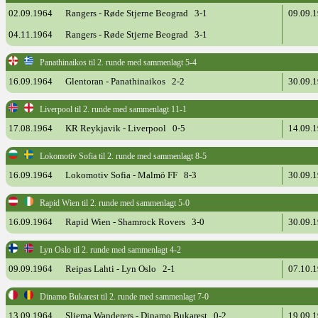
02.09.1964
Rangers - Røde Stjerne Beograd 3-1
09.09.
04.11.1964
Rangers - Røde Stjerne Beograd 3-1
Panathinaikos til 2. runde med sammenlagt 5-4
16.09.1964
Glentoran - Panathinaikos 2-2
30.09.
Liverpool til 2. runde med sammenlagt 11-1
17.08.1964
KR Reykjavik - Liverpool 0-5
14.09.
Lokomotiv Sofia til 2. runde med sammenlagt 8-5
16.09.1964
Lokomotiv Sofia - Malmö FF 8-3
30.09.
Rapid Wien til 2. runde med sammenlagt 5-0
16.09.1964
Rapid Wien - Shamrock Rovers 3-0
30.09.
Lyn Oslo til 2. runde med sammenlagt 4-2
09.09.1964
Reipas Lahti - Lyn Oslo 2-1
07.10.
Dinamo Bukarest til 2. runde med sammenlagt 7-0
13.09.1964
Sliema Wanderers - Dinamo Bukarest 0-2
19.09.