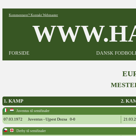
Kommentarer? Kontakt Webmaster
WWW.HA
FORSIDE
DANSK FODBOL
EUR
MESTE
1. KAMP
2. KA
Juventus til semifinaler
07.03.1972
Juventus - Ujpest Dozsa 0-0
21.03.
Derby til semifinaler