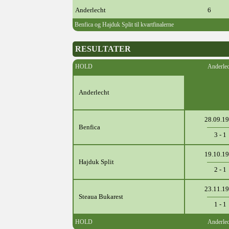
Anderlecht
6
Benfica og Hajduk Split til kvartfinalerne
RESULTATER
HOLD
Anderlec
Anderlecht
28.09.1
Benfica
3 - 1
19.10.1
Hajduk Split
2 - 1
23.11.1
Steaua Bukarest
1 - 1
HOLD
Anderlec