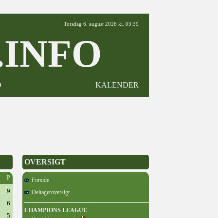
Torsdag 6. august 2026 kl. 03:39
INFO
D
KALENDER
OVERSIGT
P
Forside
9
Deltageroversigt
6
CHAMPIONS LEAGUE
5