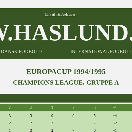
Link til håndboldsider
.HASLUND.
DANSK FODBOLD
INTERNATIONAL FODBOL
EUROPACUP 1994/1995
CHAMPIONS LEAGUE, GRUPPE A
V
U
T
F
I
+/-
3
3
0
9
5
+4
2
2
2
5
7
-2
1
3
2
7
6
+1