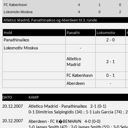
FC København
4
1
0
Lokomotiv Moskva
4
0
2
Atletico Madrid, Panathinaikos og Aberdeen til 3. runde
Hold
Panathi
Lokomotiv
Panathinaikos
2 - 0
Lokomotiv Moskva
-
Atletico
2 - 1
Madrid
FC København
0 - 1
Aberdeen
-
DATO
KAMP
20.12.2007
Atletico Madrid - Panathinaikos 2-1 (0-1)
0-1 Dimitrios Salpingidis (34) ; 1-1 Luis Garcia (74) ; 
20.12.2007
Aberdeen - FC K�BENHAVN 4-0 (0-0)
1-0 James Smith (47) ; 2-0 James Smith (55) ; 3-0 Sel