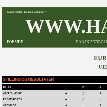
Kommentarer? Kontakt Webmaster
WWW.HA
FORSIDE
DANSK FODBOL
EUR
UE
STILLING OG RESULTATER
KLUB
K
V
U
Atletico Madrid
4
3
1
Panathinaikos
4
3
0
Aberdeen
4
1
1