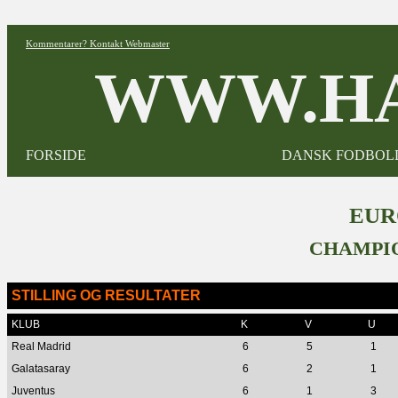
Kommentarer? Kontakt Webmaster
WWW.HA
FORSIDE
DANSK FODBOL
EUR
CHAMPIO
STILLING OG RESULTATER
KLUB
K
V
U
Real Madrid
6
5
1
Galatasaray
6
2
1
Juventus
6
1
3