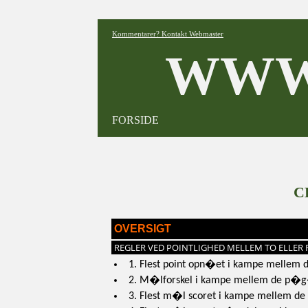
Kommentarer? Kontakt Webmaster
WWW
FORSIDE
C
OVERSIGT
REGLER VED POINTLIGHED MELLEM TO ELLER 
1. Flest point opn�et i kampe mellem
2. M�lforskel i kampe mellem de p�
3. Flest m�l scoret i kampe mellem 