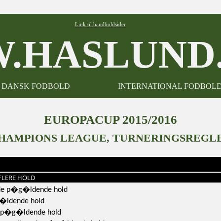
Link til håndboldsider
.HASLUND.
DANSK FODBOLD
INTERNATIONAL FODBOL
EUROPACUP 2015/2016
HAMPIONS LEAGUE, TURNERINGSREGL
FLERE HOLD
 de p�g�ldende hold
g�ldende hold
de p�g�ldende hold