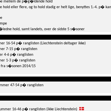
mpe mellem de p�g�ldende hold
e hold eller flere, og to hold stadig er helt lige, benyttes 1.-4. p� k
pe
kampe
�ledne hold, samt landets, over de sidste 5 s�soner
er 16-54 p� ranglisten (Liechtenstein deltager ikke)
mer 7-15 p� ranglisten
er 4-6 p� ranglisten
mer 1-3 p� ranglisten
 fra s�sonen 2014/15
ummer 47-54 p� ranglisten
nummer 16-46 p� ranglisten (ikke Liechtenstein)