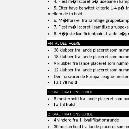
4. Flest m�l scoret p� udebane i ka
5. Efter have benyttet kriterie 1-4 p� tr
mellem de to hold
6. M�lforskel fra samtlige gruppekam
7. Flest m�l scoret i samtlige gruppe
8. H�jeste koefficientpoint fra de p�g
ANTAL DELTAGERE
38 klubber fra lande placeret som numm
18 klubber fra lande placeret som num
9 klubber fra lande placeret som numm
12 klubber fra lande placeret som num
Den forsvarende Europa League-mester
I alt 78 hold
1. KVALIFIKATIONSRUNDE
8 mesterhold fra lande placeret som n
I alt 8 hold
2. KVALIFIKATIONSRUNDE
4 vindere fra 1. kvalifikationsrunde
30 mesterhold fra lande placeret som 