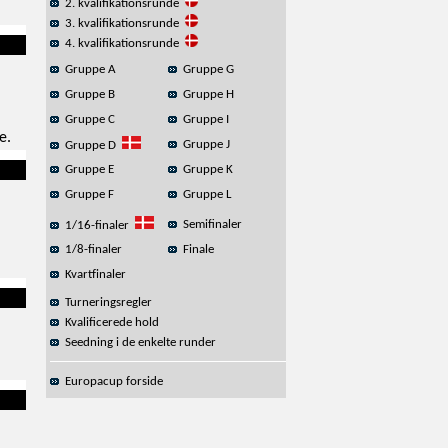
2. kvalifikationsrunde
3. kvalifikationsrunde
4. kvalifikationsrunde
Gruppe A
Gruppe G
Gruppe B
Gruppe H
Gruppe C
Gruppe I
e.
Gruppe J
Gruppe D
Gruppe E
Gruppe K
Gruppe F
Gruppe L
Semifinaler
1/16-finaler
1/8-finaler
Finale
Kvartfinaler
Turneringsregler
Kvalificerede hold
Seedning i de enkelte runder
Europacup forside