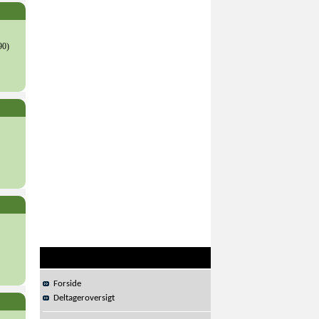
90)
Forside
Deltageroversigt