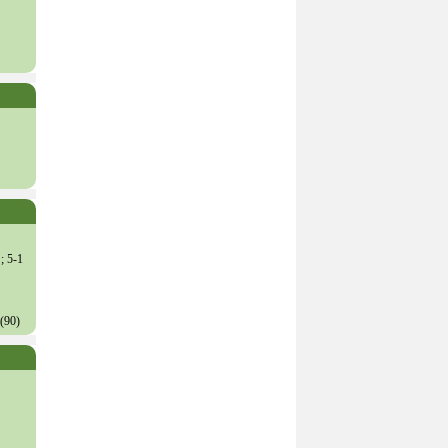
; 5-1
 (90)