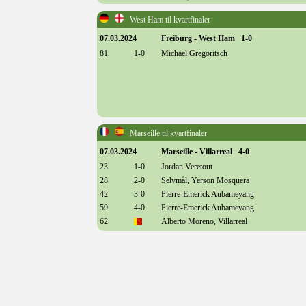
West Ham til kvartfinaler
07.03.2024
Freiburg - West Ham 1-0
81.
1-0
Michael Gregoritsch
Marseille til kvartfinaler
07.03.2024
Marseille - Villarreal 4-0
23.
1-0
Jordan Veretout
28.
2-0
Selvmål, Yerson Mosquera
42.
3-0
Pierre-Emerick Aubameyang
59.
4-0
Pierre-Emerick Aubameyang
62.
Alberto Moreno, Villarreal