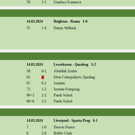
59.
2-1
Gianluca Scamacca
14.03.2024
Brighton - Roma 1-0
37.
1-0
Danny Welback
14.03.2024
Leverkusen - Qarabag 3-2
58.
0-1
Abdellah Zoubir
62.
Elvin Cafarquiliyev, Qarabag
67.
0-2
Juninho
72.
1-2
Jeremie Frimpong
90+3.
2-2
Patrik Schick
90+8.
3-2
Patrik Schick
14.03.2024
Liverpool - Sparta Prag 6-1
7.
1-0
Darwin Nunez
8.
2-0
Bobby Clark