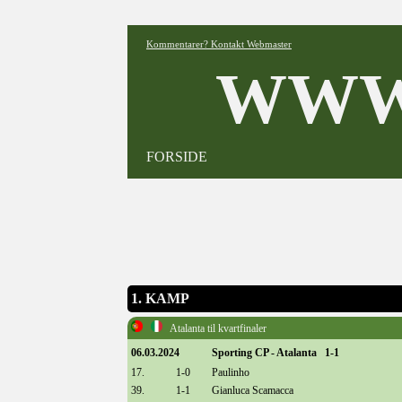
Kommentarer? Kontakt Webmaster
WWW
FORSIDE
1. KAMP
Atalanta til kvartfinaler
06.03.2024
Sporting CP - Atalanta 1-1
17.
1-0
Paulinho
39.
1-1
Gianluca Scamacca