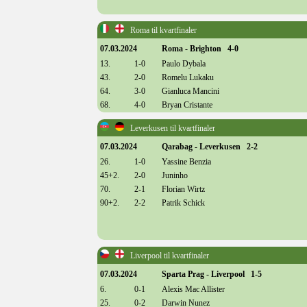
Roma til kvartfinaler
07.03.2024
Roma - Brighton 4-0
13.
1-0
Paulo Dybala
43.
2-0
Romelu Lukaku
64.
3-0
Gianluca Mancini
68.
4-0
Bryan Cristante
Leverkusen til kvartfinaler
07.03.2024
Qarabag - Leverkusen 2-2
26.
1-0
Yassine Benzia
45+2.
2-0
Juninho
70.
2-1
Florian Wirtz
90+2.
2-2
Patrik Schick
Liverpool til kvartfinaler
07.03.2024
Sparta Prag - Liverpool 1-5
6.
0-1
Alexis Mac Allister
25.
0-2
Darwin Nunez