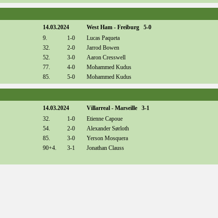
14.03.2024
West Ham - Freiburg 5-0
9.
1-0
Lucas Paqueta
32.
2-0
Jarrod Bowen
52.
3-0
Aaron Cresswell
77.
4-0
Mohammed Kudus
85.
5-0
Mohammed Kudus
14.03.2024
Villarreal - Marseille 3-1
32.
1-0
Etienne Capoue
54.
2-0
Alexander Sørloth
85.
3-0
Yerson Mosquera
90+4.
3-1
Jonathan Clauss