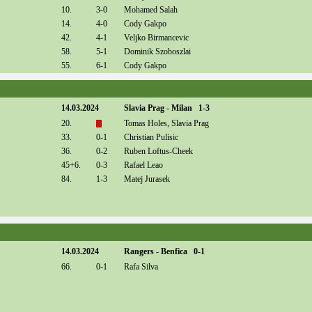
10.
3-0
Mohamed Salah
14.
4-0
Cody Gakpo
42.
4-1
Veljko Birmancevic
58.
5-1
Dominik Szoboszlai
55.
6-1
Cody Gakpo
14.03.2024
Slavia Prag - Milan 1-3
20.
Tomas Holes, Slavia Prag
33.
0-1
Christian Pulisic
36.
0-2
Ruben Loftus-Cheek
45+6.
0-3
Rafael Leao
84.
1-3
Matej Jurasek
14.03.2024
Rangers - Benfica 0-1
66.
0-1
Rafa Silva