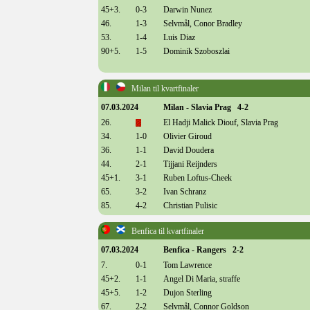
45+3.
0-3
Darwin Nunez
46.
1-3
Selvmål, Conor Bradley
53.
1-4
Luis Diaz
90+5.
1-5
Dominik Szoboszlai
Milan til kvartfinaler
07.03.2024
Milan - Slavia Prag 4-2
26.
El Hadji Malick Diouf, Slavia Prag
34.
1-0
Olivier Giroud
36.
1-1
David Doudera
44.
2-1
Tijjani Reijnders
45+1.
3-1
Ruben Loftus-Cheek
65.
3-2
Ivan Schranz
85.
4-2
Christian Pulisic
Benfica til kvartfinaler
07.03.2024
Benfica - Rangers 2-2
7.
0-1
Tom Lawrence
45+2.
1-1
Angel Di Maria, straffe
45+5.
1-2
Dujon Sterling
67.
2-2
Selvmål, Connor Goldson