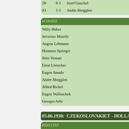
29.
0-1
Josef Gauchel
43.
1-1
Andre Abegglen
SCHWEIZ
Willy Huber
Severino Minelli
August Lehmann
Hermann Springer
Sirio Vernati
Ernst Lörtscher
Eugen Amado
Andre Abegglen
Alfred Bickel
Eugen Wallaschek
Georges Aebi
05.06.1938: CZEKOSLOVAKIET - HOL
RESULTAT