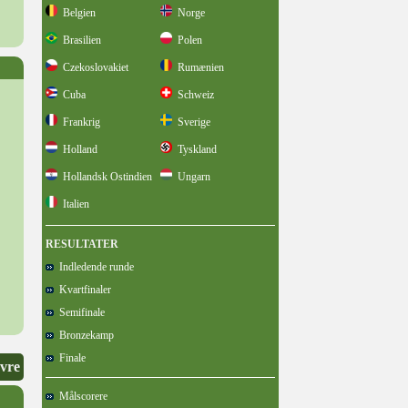
Belgien
Norge
Brasilien
Polen
Czekoslovakiet
Rumænien
Cuba
Schweiz
Frankrig
Sverige
Holland
Tyskland
Hollandsk Ostindien
Ungarn
Italien
RESULTATER
Indledende runde
Kvartfinaler
Semifinale
Bronzekamp
Finale
avre
Målscorere