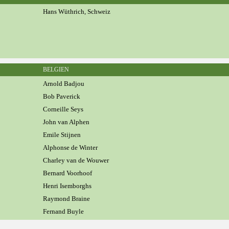
Hans Wüthrich, Schweiz
BELGIEN
Arnold Badjou
Bob Paverick
Corneille Seys
John van Alphen
Emile Stijnen
Alphonse de Winter
Charley van de Wouwer
Bernard Voorhoof
Henri Isemborghs
Raymond Braine
Fernand Buyle