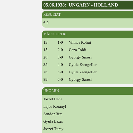
05.06.1938: UNGARN - HOLLAND
RESULTAT
6-0
MÅLSCORERE
13.
1-0
Vilmos Kohut
15.
2-0
Geza Toldi
28.
3-0
Gyorgy Sarosi
35.
4-0
Gyula Zsengeller
76.
5-0
Gyula Zsengeller
89.
6-0
Gyorgy Sarosi
UNGARN
Joszef Hada
Lajos Koranyi
Sandor Biro
Gyula Lazar
Joszef Turay