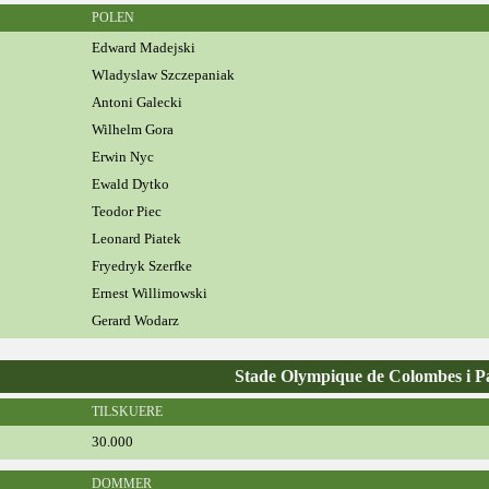
POLEN
Edward Madejski
Wladyslaw Szczepaniak
Antoni Galecki
Wilhelm Gora
Erwin Nyc
Ewald Dytko
Teodor Piec
Leonard Piatek
Fryedryk Szerfke
Ernest Willimowski
Gerard Wodarz
Stade Olympique de Colombes i P
TILSKUERE
30.000
DOMMER