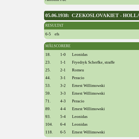
05.06.1938: CZEKOSLOVAKIET - HOL
RESULTAT
6-5 efs
MÅLSCORERE
18.
1-0
Leonidas
23.
1-1
Fryedryk Scherfke, straffe
25.
2-1
Romeu
44.
3-1
Peracio
53.
3-2
Ernest Willimowski
59.
3-3
Ernest Willimowski
71.
4-3
Peracio
89.
4-4
Ernest Willimowski
93.
5-4
Leonidas
104.
6-4
Leonidas
118.
6-5
Ernest Willimowski