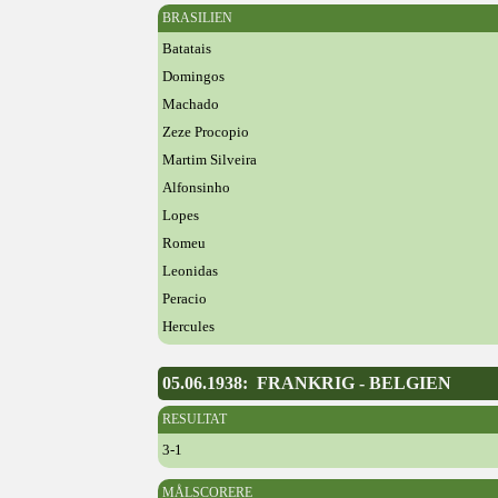
BRASILIEN
Batatais
Domingos
Machado
Zeze Procopio
Martim Silveira
Alfonsinho
Lopes
Romeu
Leonidas
Peracio
Hercules
05.06.1938: FRANKRIG - BELGIEN
RESULTAT
3-1
MÅLSCORERE