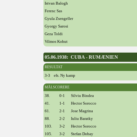
Istvan Balogh
Ferenc Sas
Gyula Zsengeller
Gyorgy Sarosi
Geza Toldi
Vilmos Kohut
05.06.1938: CUBA - RUMÆNIEN
RESULTAT
3-3 efs. Ny kamp
MÅLSCORERE
38.
0-1
Silviu Bindea
41.
1-1
Hector Sorocco
61.
2-1
Jose Magrina
88.
2-2
Iuliu Baratky
103.
3-2
Hector Sorocco
105.
3-2
Stefan Dobay