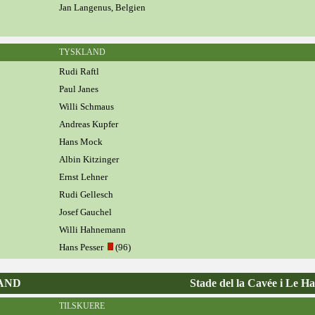
Jan Langenus, Belgien
TYSKLAND
Rudi Raftl
Paul Janes
Willi Schmaus
Andreas Kupfer
Hans Mock
Albin Kitzinger
Ernst Lehner
Rudi Gellesch
Josef Gauchel
Willi Hahnemann
Hans Pesser
(96)
LAND
Stade del la Cavée i Le H
TILSKUERE