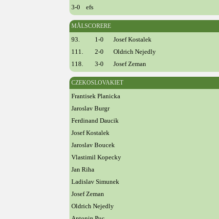
3-0 efs
MÅLSCORERE
93.
1-0
Josef Kostalek
111.
2-0
Oldrich Nejedly
118.
3-0
Josef Zeman
CZEKOSLOVAKIET
Frantisek Planicka
Jaroslav Burgr
Ferdinand Daucik
Josef Kostalek
Jaroslav Boucek
Vlastimil Kopecky
Jan Riha
Ladislav Simunek
Josef Zeman
Oldrich Nejedly
Antonin Puc