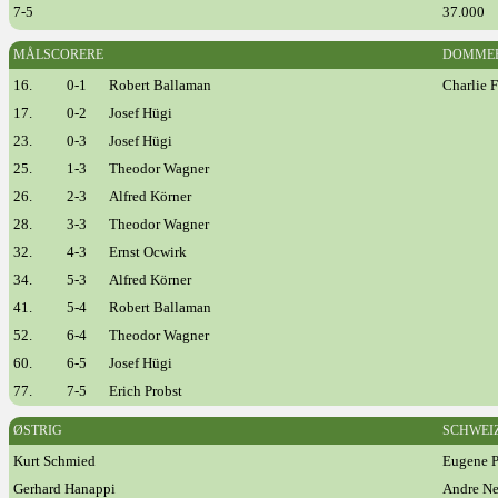
7-5
37.000
MÅLSCORERE
DOMME
16.
0-1
Robert Ballaman
Charlie F
17.
0-2
Josef Hügi
23.
0-3
Josef Hügi
25.
1-3
Theodor Wagner
26.
2-3
Alfred Körner
28.
3-3
Theodor Wagner
32.
4-3
Ernst Ocwirk
34.
5-3
Alfred Körner
41.
5-4
Robert Ballaman
52.
6-4
Theodor Wagner
60.
6-5
Josef Hügi
77.
7-5
Erich Probst
ØSTRIG
SCHWEI
Kurt Schmied
Eugene P
Gerhard Hanappi
Andre N