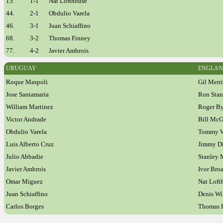
15.
1-1
Nat Lofthouse
44.
2-1
Obdulio Varela
46.
3-1
Juan Schiaffino
68.
3-2
Thomas Finney
77.
4-2
Javier Ambrois
URUGUAY
ENGLA
Roque Maspoli
Gil Merr
Jose Santamaria
Ron Stan
William Martinez
Roger B
Victor Andrade
Bill McG
Obdulio Varela
Tommy W
Luis Alberto Cruz
Jimmy D
Julio Abbadie
Stanley 
Javier Ambrois
Ivor Bro
Omar Miguez
Nat Loft
Juan Schiaffino
Denis Wi
Carlos Borges
Thomas 