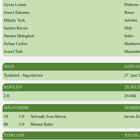
Gyula Lorant
Pinheiro
Joszef Zakarias
Bauer
Mihaly Toth
Julinho
Sandor Kocsis
Didi
Nandor Hidegkuti
Indio
Zoltan Czibor
Humber
Joszef Toth
Maurinh
HOLD
DATO O
Tyskland - Jugoslavien
27. juni
RESULTAT
TILSKU
2-0
20.000
MÅLSCORERE
DOMME
10.
1-0
Selvmål, Ivan Horvat
Istvan Zs
86.
2-0
Helmut Rahn
TYSKLAND
JUGOSL