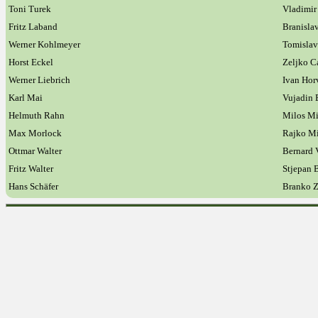
Toni Turek
Vladimir
Fritz Laband
Branisla
Werner Kohlmeyer
Tomislav
Horst Eckel
Zeljko C
Werner Liebrich
Ivan Hor
Karl Mai
Vujadin
Helmuth Rahn
Milos Mi
Max Morlock
Rajko Mi
Ottmar Walter
Bernard 
Fritz Walter
Stjepan 
Hans Schäfer
Branko 