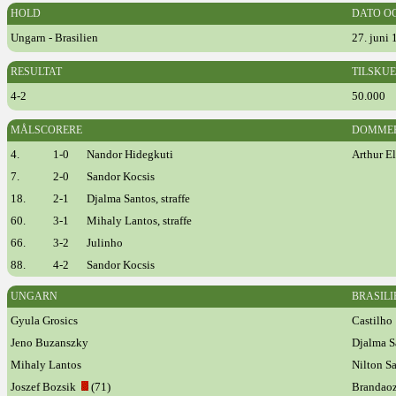
HOLD
DATO O
Ungarn - Brasilien
27. juni
RESULTAT
TILSKU
4-2
50.000
MÅLSCORERE
DOMME
4.
1-0
Nandor Hidegkuti
Arthur El
7.
2-0
Sandor Kocsis
18.
2-1
Djalma Santos, straffe
60.
3-1
Mihaly Lantos, straffe
66.
3-2
Julinho
88.
4-2
Sandor Kocsis
UNGARN
BRASILI
Gyula Grosics
Castilho
Jeno Buzanszky
Djalma S
Mihaly Lantos
Nilton S
Joszef Bozsik
(71)
Brandao