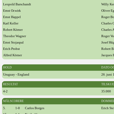
Leopold Barschandt
Willy Ke
Ernst Ocwirk
Oliver E
Ernst Happel
Roger B
Karl Koller
Charles 
Robert Körner
Charles 
Theodor Wagner
Roger Vo
Ernst Stojaspal
Josef Hü
Erich Probst
Robert B
Alfred Körner
Jacques 
HOLD
DATO O
Uruguay - England
26. juni 
RESULTAT
TILSKU
4-2
35.000
MÅLSCORERE
DOMME
5.
1-0
Carlos Borges
Erich Ste