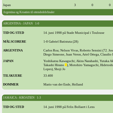
Japan
3
0
0
Argentina og Kroatien til ottendedelsfinaler
ARGENTINA - JAPAN 1-0
TID OG STED
14. juni 1998 på Stade Municipal i Toulouse
MÅLSCORERE
1-0 Gabriel Batistuta (28)
ARGENTINA
Carlos Roa; Nelson Vivas, Roberto Sensini (72. Jo
Diego Simeone, Juan Veron, Ariel Ortega, Claudio 
JAPAN
Yoshikatsu Kawaguchi; Akira Narahashi, Yutaka A
Takashi Hirano
), Motohiro Yamaguchi, Hidetosh
Lopes), Shoji Jo
TILSKUERE
33.400
DOMMER
Mario van der Ende, Holland
JAMAICA - KROATIEN 1-3
TID OG STED
14. juni 1998 på Felix Bollaert i Lens