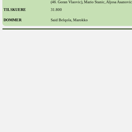
(46. Goran Vlaovic), Mario Stanic, Aljosa Asanovic
TILSKUERE
31.800
DOMMER
Said Belqola, Marokko