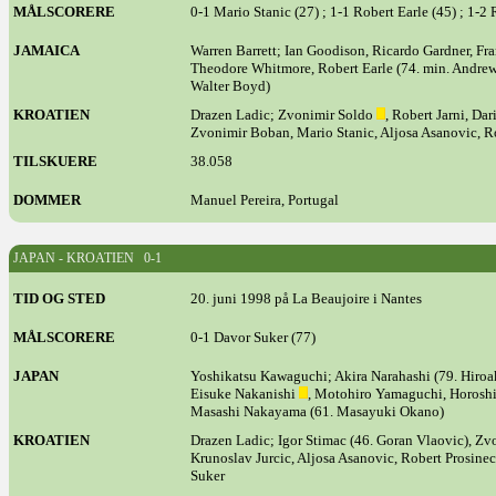
MÅLSCORERE
0-1 Mario Stanic (27) ; 1-1 Robert Earle (45) ; 1-2
JAMAICA
Warren Barrett; Ian Goodison, Ricardo Gardner, Fran
Theodore Whitmore, Robert Earle (74. min. Andre
Walter Boyd)
KROATIEN
Drazen Ladic; Zvonimir Soldo
, Robert Jarni, Da
Zvonimir Boban, Mario Stanic, Aljosa Asanovic, R
TILSKUERE
38.058
DOMMER
Manuel Pereira, Portugal
JAPAN - KROATIEN 0-1
TID OG STED
20. juni 1998 på La Beaujoire i Nantes
MÅLSCORERE
0-1 Davor Suker (77)
JAPAN
Yoshikatsu Kawaguchi; Akira Narahashi (79. Hiro
Eisuke Nakanishi
, Motohiro Yamaguchi, Horos
Masashi Nakayama (61. Masayuki Okano)
KROATIEN
Drazen Ladic; Igor Stimac (46. Goran Vlaovic), Zvo
Krunoslav Jurcic, Aljosa Asanovic, Robert Prosine
Suker