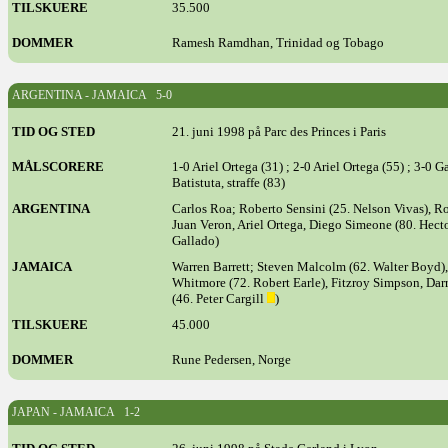
TILSKUERE
35.500
DOMMER
Ramesh Ramdhan, Trinidad og Tobago
ARGENTINA - JAMAICA 5-0
TID OG STED
21. juni 1998 på Parc des Princes i Paris
MÅLSCORERE
1-0 Ariel Ortega (31) ; 2-0 Ariel Ortega (55) ; 3-0 G
Batistuta, straffe (83)
ARGENTINA
Carlos Roa; Roberto Sensini (25. Nelson Vivas), 
Juan Veron, Ariel Ortega, Diego Simeone (80. Hecto
Gallado)
JAMAICA
Warren Barrett; Steven Malcolm (62. Walter Boyd),
Whitmore (72. Robert Earle), Fitzroy Simpson, Dar
(46. Peter Cargill
)
TILSKUERE
45.000
DOMMER
Rune Pedersen, Norge
JAPAN - JAMAICA 1-2