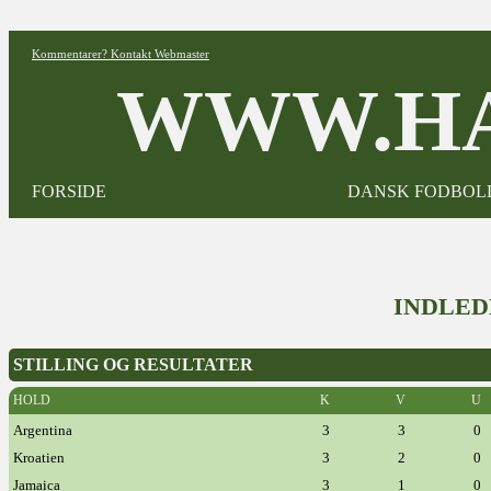
Kommentarer? Kontakt Webmaster
WWW.HA
FORSIDE
DANSK FODBOL
INDLED
STILLING OG RESULTATER
HOLD
K
V
U
Argentina
3
3
0
Kroatien
3
2
0
Jamaica
3
1
0