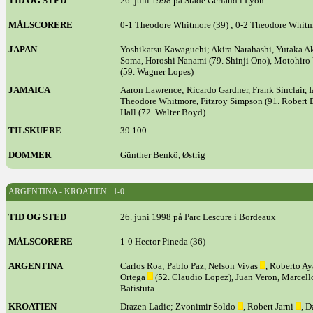
TID OG STED
26. juni 1998 på Stade Gerland i Lyon
MÅLSCORERE
0-1 Theodore Whitmore (39) ; 0-2 Theodore Whitm
JAPAN
Yoshikatsu Kawaguchi; Akira Narahashi, Yutaka Ak
Soma, Horoshi Nanami (79. Shinji Ono), Motohir
(59. Wagner Lopes)
JAMAICA
Aaron Lawrence; Ricardo Gardner, Frank Sinclair,
Theodore Whitmore, Fitzroy Simpson (91. Robert E
Hall (72. Walter Boyd)
TILSKUERE
39.100
DOMMER
Günther Benkö, Østrig
ARGENTINA - KROATIEN 1-0
TID OG STED
26. juni 1998 på Parc Lescure i Bordeaux
MÅLSCORERE
1-0 Hector Pineda (36)
ARGENTINA
Carlos Roa; Pablo Paz, Nelson Vivas
, Roberto A
Ortega
(52. Claudio Lopez), Juan Veron, Marcello
Batistuta
KROATIEN
Drazen Ladic; Zvonimir Soldo
, Robert Jarni
, D