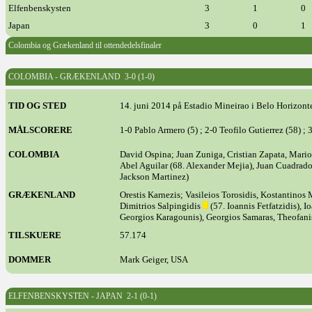
Elfenbenskysten
3
1
0
Japan
3
0
1
Colombia og Grækenland til ottendedelsfinaler
COLOMBIA - GRÆKENLAND 3-0 (1-0)
TID OG STED
14. juni 2014 på Estadio Mineirao i Belo Horizont
MÅLSCORERE
1-0 Pablo Armero (5) ; 2-0 Teofilo Gutierrez (58) ;
COLOMBIA
David Ospina; Juan Zuniga, Cristian Zapata, Mario
Abel Aguilar (68. Alexander Mejia), Juan Cuadrado,
Jackson Martinez)
GRÆKENLAND
Orestis Karnezis; Vasileios Torosidis, Kostantinos
Dimitrios Salpingidis
(57. Ioannis Fetfatzidis), 
Georgios Karagounis), Georgios Samaras, Theofani
TILSKUERE
57.174
DOMMER
Mark Geiger, USA
ELFENBENSKYSTEN - JAPAN 2-1 (0-1)