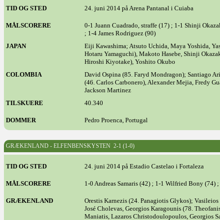
TID OG STED
24. juni 2014 på Arena Pantanal i Cuiaba
MÅLSCORERE
0-1 Juann Cuadrado, straffe (17) ; 1-1 Shinji Okaza
; 1-4 James Rodriguez (90)
JAPAN
Eiji Kawashima; Atsuto Uchida, Maya Yoshida, Y
Hotaru Yamaguchi), Makoto Hasebe, Shinji Okazaki
Hiroshi Kiyotake), Yoshito Okubo
COLOMBIA
David Ospina (85. Faryd Mondragon); Santiago Ari
(46. Carlos Carbonero), Alexander Mejia, Fredy G
Jackson Martinez
TILSKUERE
40.340
DOMMER
Pedro Proenca, Portugal
GRÆKENLAND - ELFENBENSKYSTEN 2-1 (1-0)
TID OG STED
24. juni 2014 på Estadio Castelao i Fortaleza
MÅLSCORERE
1-0 Andreas Samaris (42) ; 1-1 Wilfried Bony (74) ;
GRÆKENLAND
Orestis Karnezis (24. Panagiotis Glykos); Vasileio
José Cholevas, Georgios Karagounis (78. Theofanis
Maniatis, Lazaros Christodoulopoulos, Georgios Sa