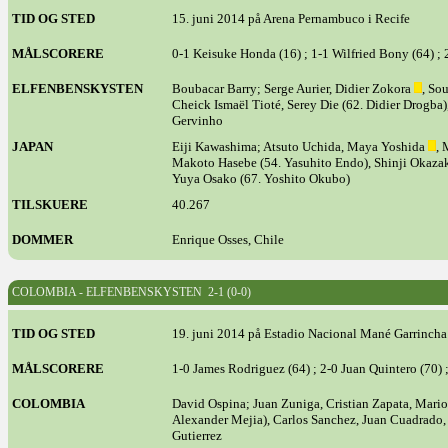
TID OG STED
15. juni 2014 på Arena Pernambuco i Recife
MÅLSCORERE
0-1 Keisuke Honda (16) ; 1-1 Wilfried Bony (64) ; 
ELFENBENSKYSTEN
Boubacar Barry; Serge Aurier, Didier Zokora
, So
Cheick Ismaël Tioté, Serey Die (62. Didier Drogba
Gervinho
JAPAN
Eiji Kawashima; Atsuto Uchida, Maya Yoshida
, 
Makoto Hasebe (54. Yasuhito Endo), Shinji Okazak
Yuya Osako (67. Yoshito Okubo)
TILSKUERE
40.267
DOMMER
Enrique Osses, Chile
COLOMBIA - ELFENBENSKYSTEN 2-1 (0-0)
TID OG STED
19. juni 2014 på Estadio Nacional Mané Garrincha 
MÅLSCORERE
1-0 James Rodriguez (64) ; 2-0 Juan Quintero (70) 
COLOMBIA
David Ospina; Juan Zuniga, Cristian Zapata, Mario 
Alexander Mejia), Carlos Sanchez, Juan Cuadrado, 
Gutierrez