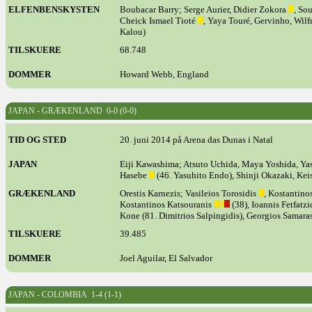
ELFENBENSKYSTEN
Boubacar Barry; Serge Aurier, Didier Zokora
, So
Cheick Ismael Tioté
, Yaya Touré, Gervinho, Wil
Kalou)
TILSKUERE
68.748
DOMMER
Howard Webb, England
JAPAN - GRÆKENLAND 0-0 (0-0)
TID OG STED
20. juni 2014 på Arena das Dunas i Natal
JAPAN
Eiji Kawashima; Atsuto Uchida, Maya Yoshida, Y
Hasebe
(46. Yasuhito Endo), Shinji Okazaki, Ke
GRÆKENLAND
Orestis Karnezis; Vasileios Torosidis
, Kostantino
Kostantinos Katsouranis
(38), Ioannis Fetfatz
Kone (81. Dimitrios Salpingidis), Georgios Samara
TILSKUERE
39.485
DOMMER
Joel Aguilar, El Salvador
JAPAN - COLOMBIA 1-4 (1-1)