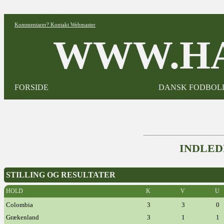
Kommentarer? Kontakt Webmaster
WWW.HA
FORSIDE
DANSK FODBOL
INDLED
STILLING OG RESULTATER
HOLD
K
V
U
Colombia
3
3
0
Grækenland
3
1
1