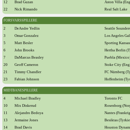
12
Brad Guzan
Aston Villa (En
22
Nick Rimando
Real Salt Lake
FORSVARSSPILLERE
2
DeAndre Yedlin
Seattle Sounder
3
Omar Gonzalez
Los Angeles Ga
5
Matt Besler
Sporting Kansas
6
John Brooks
Hertha Berlin (
7
DaMarcus Beasley
Puebla (Mexico
20
Geoff Cameron
Stoke City (Eng
21
Timmy Chandler
FC Nürnberg (T
23
Fabian Johnson
Hoffenheim (Ty
MIDTBANESPILLERE
4
Michael Bradley
Toronto FC
10
Mix Diskerud
Rosenborg (Nor
11
Alejandro Bedoya
Nantes (Frankri
13
Jermaine Jones
Besiktas (Tyrkie
14
Brad Davis
Houston Dyna