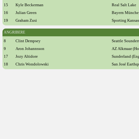
15
Kyle Beckerman
Real Salt Lake
16
Julian Green
Bayern München
19
Graham Zusi
Sporting Kansas
ANGRIBERE
8
Clint Dempsey
Seattle Sounder
9
Aron Johannsson
AZ Alkmaar (Ho
17
Jozy Altidore
Sunderland (En
18
Chris Wondolowski
San José Earthq