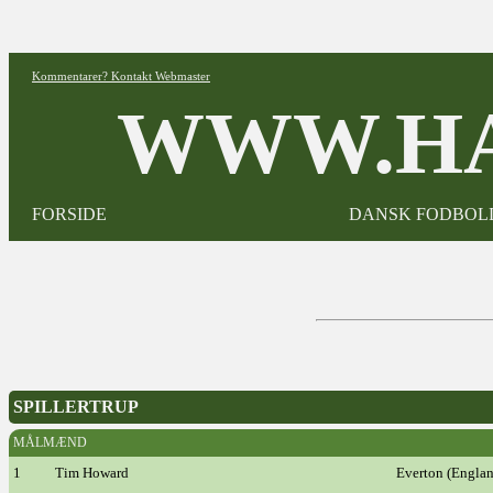
Kommentarer? Kontakt Webmaster
WWW.HA
FORSIDE
DANSK FODBOL
SPILLERTRUP
MÅLMÆND
1
Tim Howard
Everton (Engla