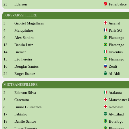
23
Ederson
Fenerbahce
FORSVARSSPILLERE
3
Gabriel Magalhaes
Arsenal
4
Marquinhos
Paris SG
6
Alex Sandro
Flamengo
13
Danilo Luiz
Flamengo
14
Bremer
Juventus
15
Léo Pereira
Flamengo
16
Douglas Santos
Zenit
24
Roger Ibanez
Al-Ahli
MIDTBANESPILLERE
2
Ederson Silva
Atalanta
5
Casemiro
Manchester 
8
Bruno Guimaraes
Newcasle
17
Fabinho
Al-Ittihad
18
Danilo Santos
Botafogo
20
Lucas Paqueta
Flamengo