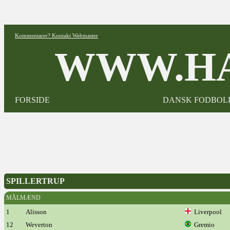
Kommentarer? Kontakt Webmaster
WWW.HA
FORSIDE
DANSK FODBOL
SPILLERTRUP
MÅLMÆND
1
Alisson
Liverpool
12
Weverton
Gremio