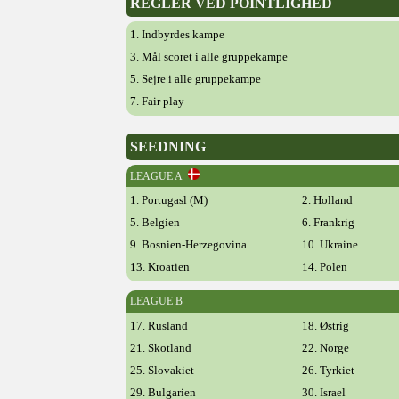
REGLER VED POINTLIGHED
1. Indbyrdes kampe
3. Mål scoret i alle gruppekampe
5. Sejre i alle gruppekampe
7. Fair play
SEEDNING
LEAGUE A
1. Portugasl (M)
2. Holland
5. Belgien
6. Frankrig
9. Bosnien-Herzegovina
10. Ukraine
13. Kroatien
14. Polen
LEAGUE B
17. Rusland
18. Østrig
21. Skotland
22. Norge
25. Slovakiet
26. Tyrkiet
29. Bulgarien
30. Israel