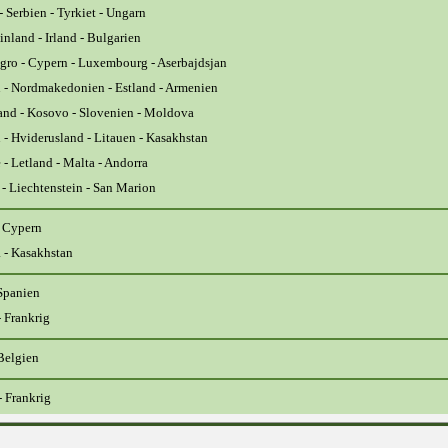
 Serbien - Tyrkiet - Ungarn
inland - Irland - Bulgarien
ro - Cypern - Luxembourg - Aserbajdsjan
 - Nordmakedonien - Estland - Armenien
nd - Kosovo - Slovenien - Moldova
 - Hviderusland - Litauen - Kasakhstan
 - Letland - Malta - Andorra
 - Liechtenstein - San Marion
- Cypern
- Kasakhstan
 Spanien
- Frankrig
 Belgien
- Frankrig