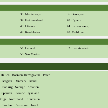
35. Montenegro
36. Georgien
39. Hviderusland
40. Cypern
43. Litauen
44. Luxembourg
47. Kasakhstan
48. Moldova
51. Letland
52. Liechtenstein
55. San Marino
- Italien - Bosnien-Herzegovina - Polen
- Belgien - Danmark - Island
- Frankrig - Sverige - Kroatien
- Spanien - Ukraine - Tyskland
 Norge - Nordirland - Rumænien
- Skotland - Slovakiet - Israel