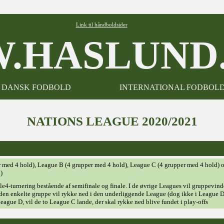
Link til håndboldsider
.HASLUND.
DANSK FODBOLD
INTERNATIONAL FODBOL
NATIONS LEAGUE 2020/2021
per med 4 hold), League B (4 grupper med 4 hold), League C (4 grupper med 4 hold) 
)
nale4-turnering bestående af semifinale og finale. I de øvrige Leagues vil gruppevin
en enkelte gruppe vil rykke ned i den underliggende League (dog ikke i League D
eague D, vil de to League C lande, der skal rykke ned blive fundet i play-offs