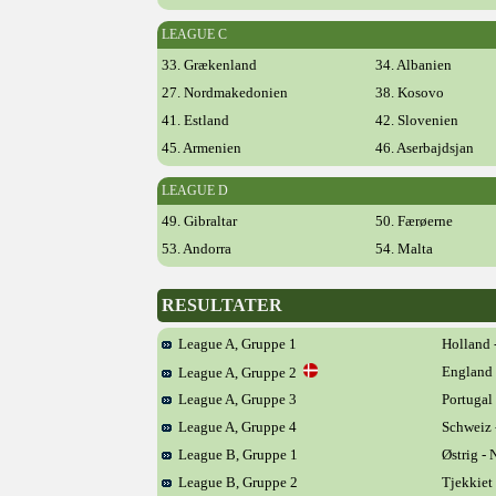
LEAGUE C
33. Grækenland
34. Albanien
27. Nordmakedonien
38. Kosovo
41. Estland
42. Slovenien
45. Armenien
46. Aserbajdsjan
LEAGUE D
49. Gibraltar
50. Færøerne
53. Andorra
54. Malta
RESULTATER
League A, Gruppe 1
Holland 
England 
League A, Gruppe 2
League A, Gruppe 3
Portugal 
League A, Gruppe 4
Schweiz 
League B, Gruppe 1
Østrig -
League B, Gruppe 2
Tjekkiet 