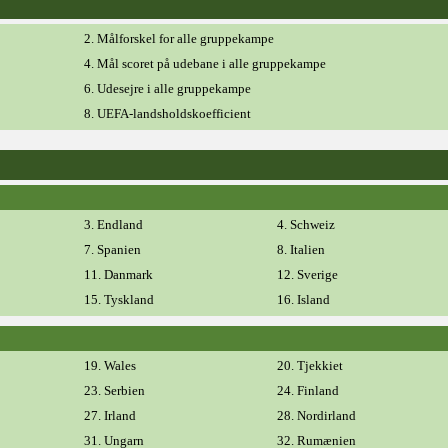
2. Målforskel for alle gruppekampe
4. Mål scoret på udebane i alle gruppekampe
6. Udesejre i alle gruppekampe
8. UEFA-landsholdskoefficient
3. Endland
4. Schweiz
7. Spanien
8. Italien
11. Danmark
12. Sverige
15. Tyskland
16. Island
19. Wales
20. Tjekkiet
23. Serbien
24. Finland
27. Irland
28. Nordirland
31. Ungarn
32. Rumænien