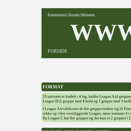
Kommentarer? Kontakt Webmaster
WWW
FORSIDE
FORMAT
55 nationer er fordelt i 4 lag, kaldet League A (4 grup
League D (1 gruppe med 4 hold og 1 gruppe med 3 hold
I League A kvalificerer de fire gruppevindere sig til Fi
rykke op i den ovenliggende League, mens nummer 4 i d
Da League C har fire grupper og der kun er 2 grupper i L