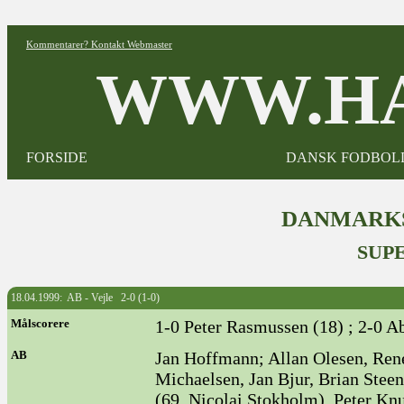
Kommentarer? Kontakt Webmaster
WWW.HA
FORSIDE
DANSK FODBOL
DANMARKS
SUPE
18.04.1999: AB - Vejle 2-0 (1-0)
Målscorere
1-0 Peter Rasmussen (18) ; 2-0 A
AB
Jan Hoffmann; Allan Olesen, René
Michaelsen, Jan Bjur, Brian Stee
(69. Nicolai Stokholm), Peter Kn