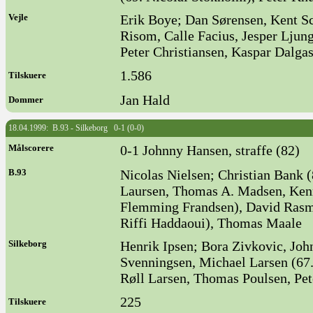
Vejle
Erik Boye; Dan Sørensen, Kent S
Risom, Calle Facius, Jesper Ljun
Peter Christiansen, Kaspar Dalgas
1.586
Tilskuere
Jan Hald
Dommer
18.04.1999: B.93 - Silkeborg 0-1 (0-0)
Målscorere
0-1 Johnny Hansen, straffe (82)
B.93
Nicolas Nielsen; Christian Bank 
Laursen, Thomas A. Madsen, Kenn
Flemming Frandsen), David Rasmu
Riffi Haddaoui), Thomas Maale
Silkeborg
Henrik Ipsen; Bora Zivkovic, Jo
Svenningsen, Michael Larsen (67
Røll Larsen, Thomas Poulsen, Pet
225
Tilskuere