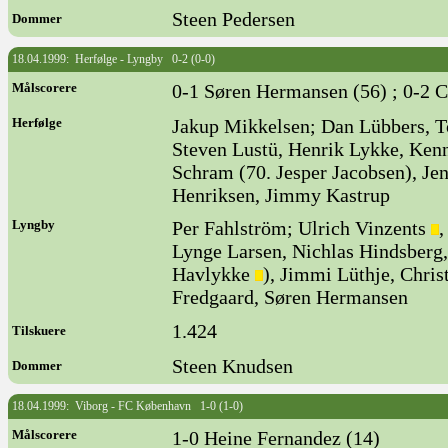
Steen Pedersen
Dommer
18.04.1999: Herfølge - Lyngby 0-2 (0-0)
Målscorere
0-1 Søren Hermansen (56) ; 0-2 C
Herfølge
Jakup Mikkelsen; Dan Lübbers, T
Steven Lustü, Henrik Lykke, Ke
Schram (70. Jesper Jacobsen), J
Henriksen, Jimmy Kastrup
Lyngby
Per Fahlström; Ulrich Vinzents
,
Lynge Larsen, Nichlas Hindsberg
Havlykke
), Jimmi Lüthje, Chris
Fredgaard, Søren Hermansen
1.424
Tilskuere
Steen Knudsen
Dommer
18.04.1999: Viborg - FC København 1-0 (1-0)
Målscorere
1-0 Heine Fernandez (14)