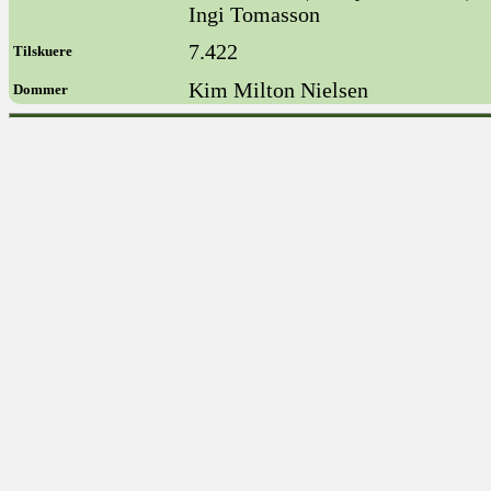
Ingi Tomasson
7.422
Tilskuere
Kim Milton Nielsen
Dommer