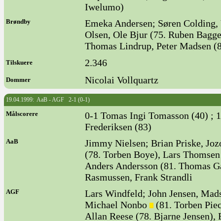
Iwelumo)
Brøndby
Emeka Andersen; Søren Colding, V
Olsen, Ole Bjur (75. Ruben Bagge
Thomas Lindrup, Peter Madsen (8
2.346
Tilskuere
Nicolai Vollquartz
Dommer
19.04.1999: AaB - AGF 2-1 (0-1)
Målscorere
0-1 Tomas Ingi Tomasson (40) ; 1
Frederiksen (83)
AaB
Jimmy Nielsen; Brian Priske, Jo
(78. Torben Boye), Lars Thomsen 
Anders Andersson (81. Thomas Ga
Rasmussen, Frank Strandli
AGF
Lars Windfeld; John Jensen, Mads
Michael Nonbo
(81. Torben Pie
Allan Reese (78. Bjarne Jensen),