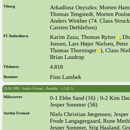
Viborg
Arkadiusz Onyszko; Morten Hamm
Thomas Tengstedt, Morten Poulsen
Anders Winther (74. Claus Struc
Carsten Dethlefsen)
FC København
Karim Zaza; Thomas Rytter
, Di
Jensen, Lars Højer Nielsen, Pete
Thomas Thorninger
), Claus Nie
Brian Laudrup
4.818
Tilskuere
Finn Lambek
Dommer
18.04.1999: Aarhus Fremad - Brøndby 1-3 (0-2)
Målscorere
0-1 Ebbe Sand (16) ; 0-2 Kim Dau
Jesper Sommer (56)
Aarhus Fremad
Niels Christian Jørgensen; Jespe
Frode Langagergaard, Rune Methli
Jesper Sommer, Stig Haaland, Gre