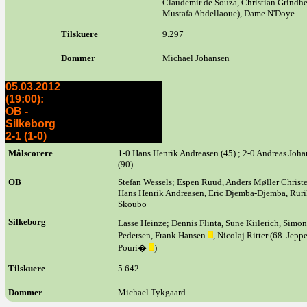
Claudemir de Souza, Christian Grindhe
Mustafa Abdellaoue), Dame N'Doye
Tilskuere
9.297
Dommer
Michael Johansen
05.03.2012
(19:00):
OB -
Silkeborg
2-1 (1-0)
Målscorere
1-0 Hans Henrik Andreasen (45) ; 2-0 Andreas Johan
(90)
OB
Stefan Wessels; Espen Ruud, Anders Møller Christ
Hans Henrik Andreasen, Eric Djemba-Djemba, Rurik
Skoubo
Silkeborg
Lasse Heinze; Dennis Flinta, Sune Kiilerich, Simo
Pedersen, Frank Hansen
, Nicolaj Ritter (68. Jepp
Pouri�
)
Tilskuere
5.642
Dommer
Michael Tykgaard