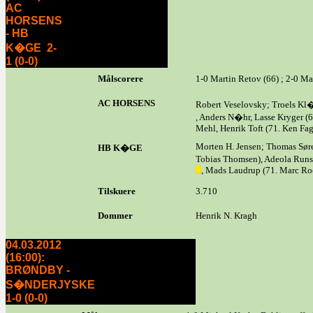
AC
HORSENS
- HB
K�GE 2-
1 (0-0)
Målscorere
1-0 Martin Retov (66) ; 2-0 Ma
AC HORSENS
Robert Veselovsky; Troels Kl�
, Anders N�hr, Lasse Kryger (
Mehl, Henrik Toft (71. Ken Fa
Morten H. Jensen; Thomas Søre
HB K�GE
Tobias Thomsen), Adeola Runs
, Mads Laudrup (71. Marc Ro
Tilskuere
3.710
Dommer
Henrik N. Kragh
04.03.2012
(16:00):
BRØNDBY -
S�NDERJYSKE
1-0 (0-0)