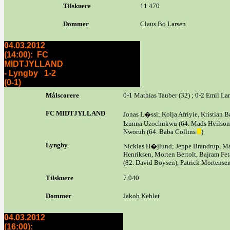
Tilskuere
11.470
Dommer
Claus Bo Larsen
04.03.2012
(14:00): FC
MIDTJYLLAND
- Lyngby 1-2
(0-1)
Målscorere
0-1 Mathias Tauber (32) ; 0-2 Emil Lar
FC MIDTJYLLAND
Jonas L�ssl; Kolja Afriyie, Kristian 
Izunna Uzochukwu (64. Mads Hvilsom
Nworuh (64. Baba Collins
)
Lyngby
Nicklas H�jlund; Jeppe Brandrup, Ma
Henriksen, Morten Bertolt, Bajram Fe
(82. David Boysen), Patrick Mortense
Tilskuere
7.040
Dommer
Jakob Kehlet
04.03.2012
(16:00):