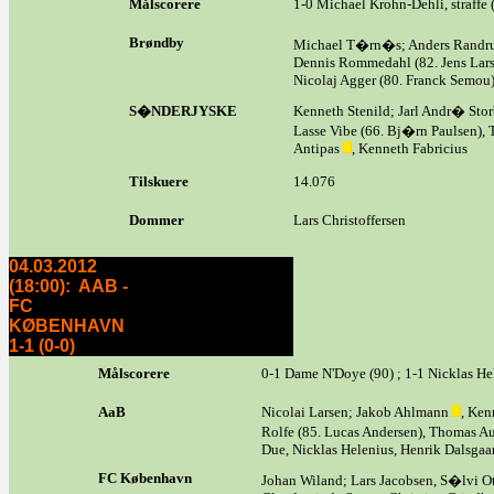
Målscorere
1-0 Michael Krohn-Dehli, straffe 
Brøndby
Michael T�rn�s; Anders Randrup
Dennis Rommedahl (82. Jens Lars
Nicolaj Agger (80. Franck Semo
S�NDERJYSKE
Kenneth Stenild; Jarl Andr� Stor
Lasse Vibe (66. Bj�rn Paulsen),
Antipas
, Kenneth Fabricius
Tilskuere
14.076
Dommer
Lars Christoffersen
04.03.2012
(18:00): AAB -
FC
KØBENHAVN
1-1 (0-0)
Målscorere
0-1 Dame N'Doye (90) ; 1-1 Nicklas He
AaB
Nicolai Larsen; Jakob Ahlmann
, Ken
Rolfe (85. Lucas Andersen), Thomas 
Due, Nicklas Helenius, Henrik Dalsgaar
FC København
Johan Wiland; Lars Jacobsen, S�lvi O