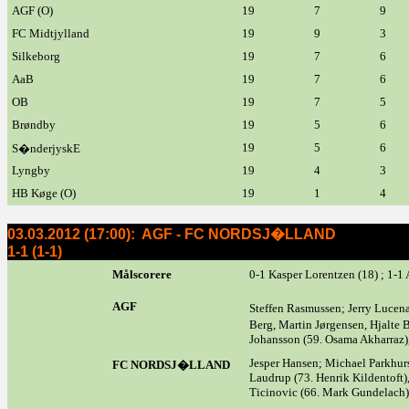
AGF (O)
19
7
9
FC Midtjylland
19
9
3
Silkeborg
19
7
6
AaB
19
7
6
OB
19
7
5
Brøndby
19
5
6
19
5
6
S�nderjyskE
Lyngby
19
4
3
HB Køge (O)
19
1
4
03.03.2012 (17:00): AGF - FC NORDSJ�LLAND
1-1 (1-1)
Målscorere
0-1 Kasper Lorentzen (18) ; 1-1
AGF
Steffen Rasmussen; Jerry Lucena
Berg, Martin Jørgensen, Hjalte 
Johansson (59. Osama Akharraz),
Jesper Hansen; Michael Parkhurs
FC NORDSJ�LLAND
Laudrup (73. Henrik Kildentoft
Ticinovic (66. Mark Gundelach)