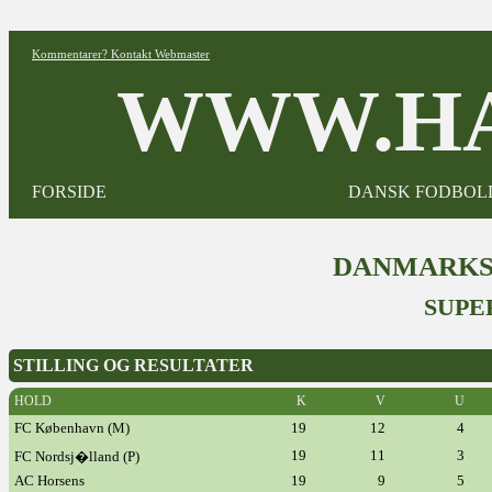
Kommentarer? Kontakt Webmaster
WWW.HA
FORSIDE
DANSK FODBOL
DANMARKST
SUPE
STILLING OG RESULTATER
HOLD
K
V
U
FC København (M)
19
12
4
19
11
3
FC Nordsj�lland (P)
AC Horsens
19
9
5